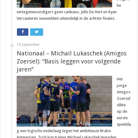
he
vertegenwoordigers geen cadeaus. Jelle De Hert en Kyan
Vercauteren sneuvelden uiteindelijk in de achtste finales.
19 september
Nationaal – Michail Lukaschek (Amigos
Zoersel): “Basis leggen voor volgende
jaren”
Het
jonge
Amigos
Zoersel
slikte
op de
eerste
speelda
g een logische nederlaag tegen het ambitieuze Brabo
Antwerpen. Toch kon trainer Michael Lukaschek tevreden