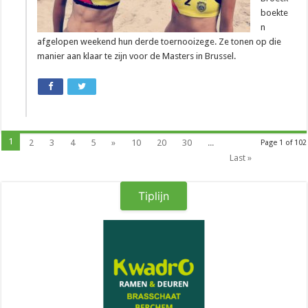
boekte
n
afgelopen weekend hun derde toernooizege. Ze tonen op die
manier aan klaar te zijn voor de Masters in Brussel.
1
2
3
4
5
»
10
20
30
...
Page 1 of 102
Last »
Tiplijn