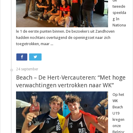
de
tweede
speelda
g In
Nationa
le 1 de eerste punten binnen. De bezoekers uit Zandhoven
hadden nochtans overtuigend de openingsset naar zich
toegetrokken, maar ...
24 september
Beach – De Hert-Vercauteren: “Met hoge
verwachtingen vertrokken naar WK”
Op het
WK
Beach
U19
kregen
onze
Belgisc