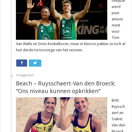
olleybal
werd
puur
amuse
ment
voor
Tom
Van Walle en Dries Koekelkoren, maar in Kinrooi pakten ze toch al
hun derde tornooizege van het seizoen.
4 augustus
Beach – Ruysschaert-Van den Broeck:
“Ons niveau kunnen opkrikken”
Britt
Ruyssch
aert en
Isabel
Van den
Broeck