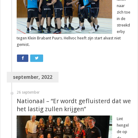
naar
zich toe
in de
streekd
erby
tegen Klein Brabant Puurs. Hellvoc heeft zijn start alvast niet
gemist.
september, 2022
26 september
Nationaal – “Er wordt gefluisterd dat we
het lastig zullen krijgen”
Lint
hengel
de op