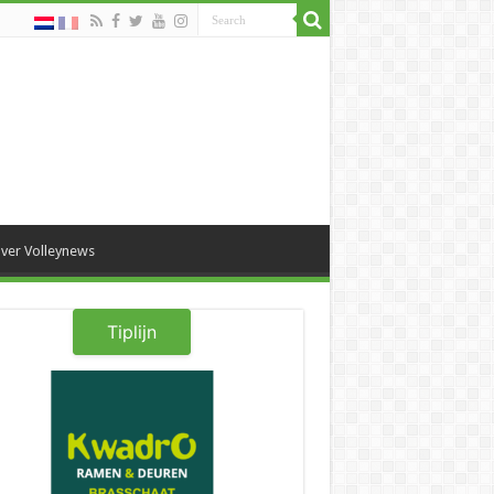
ver Volleynews
Tiplijn