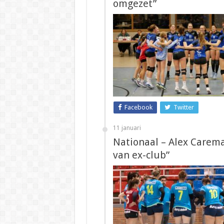
omgezet”
Facebook
Twitter
11 januari
Nationaal – Alex Carema
van ex-club”