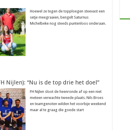
Hoewel ze tegen de topploegen steevast een
setje meegraaien, bengelt Saturnus
Michelbeke nog steeds puntenloos onderaan.
H Nijlen): “Nu is de top drie het doel”
FH Nijlen sloot de heenronde af op een niet
meteen verwachte tweede plaats. Nils Broes
en teamgenoten wilden het voorbije weekend
maar al te graag die goede start