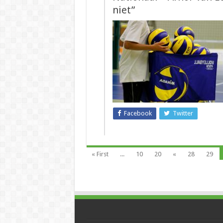
niet”
Facebook
Twitter
« First
...
10
20
«
28
29