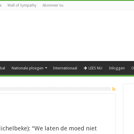
s
Wall of Sympathy
Abonneer nu
bal
Nationale ploegen
Internationaal
LEES NU
Inloggen
O
Michelbeke): “We laten de moed niet