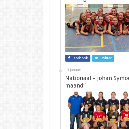
Facebook
Twitter
13 januari
Nationaal – Johan Symoe
maand”