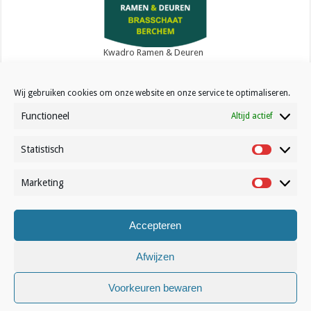
Kwadro Ramen & Deuren
Wij gebruiken cookies om onze website en onze service te optimaliseren.
Functioneel
Altijd actief
Statistisch
Contact
Statistisc
Over Volleynews
Marketing
Marketin
Abonneer nu
Accepteren
© Volleynews.be
2026
Algemene voorwaarden
|
Privacy
|
Cookies
|
Disclaimer
Afwijzen
Nederlands
Voorkeuren bewaren