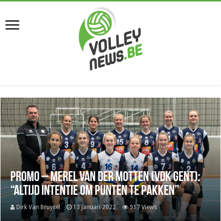
Promo – Merel Van Der Motten (VDK Gent):
“Altijd intentie om punten te pakken”
Dirk Van Bruysel
13 januari 2022
917 Views