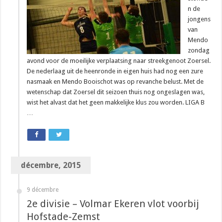
n de
jongens
van
Mendo
zondag
avond voor de moeilijke verplaatsing naar streekgenoot Zoersel.
De nederlaag uit de heenronde in eigen huis had nog een zure
nasmaak en Mendo Booischot was op revanche belust. Met de
wetenschap dat Zoersel dit seizoen thuis nog ongeslagen was,
wist het alvast dat het geen makkelijke klus zou worden. LIGA B
…
décembre, 2015
9 décembre
2e divisie – Volmar Ekeren vlot voorbij
Hofstade-Zemst