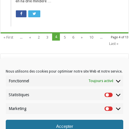
en na drie mindere …
4
« First
...
«
2
3
5
6
»
10
...
Page 4 of 13
Last »
Nous utilisons des cookies pour optimiser notre site Web et notre service.
Fonctionnel
Toujours activé
Statistiques
Contactez-nous
Statistiqu
Choisissez votre formule d’abonnement
Marketing
Marketin
À propos de Volleynews
Accepter