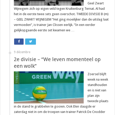
Geel Zwart
Wijnegem zich op eigen veld tegen Kruikenburg Ternat. Al had
het in de eerste twee sets geen overschot. TWEEDE DIVISIE B (m)
– GEEL ZWART WIJNEGEM “Het ging moeilijker dan de uitslag laat
vermoeden”, is trainer Jan Clissen eerlijk. “In een eerder
gelijkopgaande eerste set kwamen we …
9 décembre
2e divisie – “We leven momenteel op
een wolk”
Zoersel blijft
week na week
standhouden
en is niet van
plan zijn
tweede plaats
in de stand te grabbelen te gooien. Ook Elen slaagde er
zaterdag niet in om de troepen van trainer Patrick De Cnodder