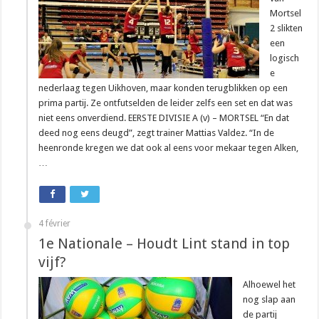
Mortsel
2 slikten
een
logisch
e
nederlaag tegen Uikhoven, maar konden terugblikken op een
prima partij. Ze ontfutselden de leider zelfs een set en dat was
niet eens onverdiend. EERSTE DIVISIE A (v) – MORTSEL “En dat
deed nog eens deugd”, zegt trainer Mattias Valdez. “In de
heenronde kregen we dat ook al eens voor mekaar tegen Alken,
…
4 février
1e Nationale – Houdt Lint stand in top
vijf?
Alhoewel het
nog slap aan
de partij