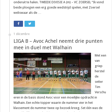
onderuit te halen. TWEEDE DIVISIE A (m) – VC ZOERSEL “Ik vond
beide ploegen een erg goede wedstrijd spelen, met Zoersel
weliswaar als de …
1 décembre
LIGA B – Avoc Achel neemt drie punten
mee in duel met Walhain
Met een
van
griep
herstel
de
setter
Tim
Verschu
eren in de basis stond Avoc voor een moeilijke opdracht in
Walhain. Een echte topper waarin de nummer vier in het
klassement de nummer twee op bezoek kreeg. Set één was de