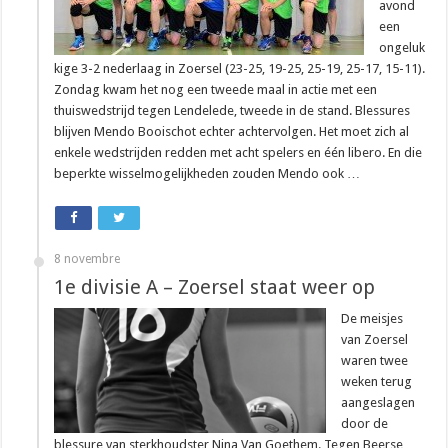
avond
een
ongeluk
kige 3-2 nederlaag in Zoersel (23-25, 19-25, 25-19, 25-17, 15-11).
Zondag kwam het nog een tweede maal in actie met een
thuiswedstrijd tegen Lendelede, tweede in de stand. Blessures
blijven Mendo Booischot echter achtervolgen. Het moet zich al
enkele wedstrijden redden met acht spelers en één libero. En die
beperkte wisselmogelijkheden zouden Mendo ook …
8 novembre
1e divisie A – Zoersel staat weer op
De meisjes
van Zoersel
waren twee
weken terug
aangeslagen
door de
blessure van sterkhoudster Nina Van Goethem. Tegen Beerse