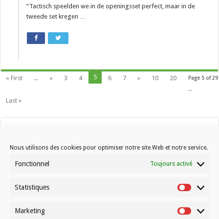
“Tactisch speelden we in de openingsset perfect, maar in de
tweede set kregen …
5
« First
...
«
3
4
6
7
»
10
20
Page 5 of 29
...
Last »
Nous utilisons des cookies pour optimiser notre site Web et notre service.
Fonctionnel
Toujours activé
Statistiques
Contactez-nous
Statistiqu
Choisissez votre formule d’abonnement
Marketing
Marketin
À propos de Volleynews