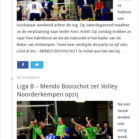
ot
hebben
een
loodzwaar weekend achter de rug. Op zaterdagavond maakten
ze de verplaatsing naar leider Avoc Achel. Op zondag trokken ze
naar Fixit Kalmthout uit eerste nationale in het kader van de
Beker van Antwerpen. Twee keer eindigde de partij na vijf sets.
LIGA B (m) – MENDO BOOISCHOT In Achel was het van bij …
26 novembre
Liga B – Mendo Booischot zet Volley
Noorderkempen opzij
Na een
zwaar
weekei
nde
vorig
week,