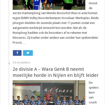
moest
de
eerste mannenploeg van Mendo Booischot thuis in actie komen
tegen BVMV Volley Noorderkempen Vosselaar-Merksplas. Beide
ploegen deelden de zevende plaats met 11 punten zodat een
aangename wedstrijd verwacht kon worden. Net als de
thuisploeg hadden ook de bezoekers af te rekenen met
blessures. Zij traden onder andere aan zonder hun spelverdeler
Proost. …
24 novembre
2e divisie A – Wara Genk B neemt
moeilijke horde in Nijlen en blijft leider
De
spelers
kern
van
coach