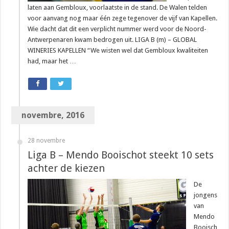
laten aan Gembloux, voorlaatste in de stand. De Walen telden
voor aanvang nog maar één zege tegenover de vijf van Kapellen.
Wie dacht dat dit een verplicht nummer werd voor de Noord-
Antwerpenaren kwam bedrogen uit. LIGA B (m) – GLOBAL
WINERIES KAPELLEN “We wisten wel dat Gembloux kwaliteiten
had, maar het …
novembre, 2016
28 novembre
Liga B – Mendo Booischot steekt 10 sets
achter de kiezen
De
jongens
van
Mendo
Booisch