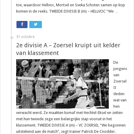
toe, waardoor Hellvoc, Mortsel en Sveka Schoten samen op kop
komen in de reeks. TWEEDE DIVISIE B (m) – HELLVOC “We …
31 octobre
2e divisie A – Zoersel kruipt uit kelder
van klassement
De
jongens
van
Zoersel
II
deden
wat van
hen
verwacht werd. Ze maakten komaf met Hechtel-Eksel en zetten
met hun tweede zege een belangrijke stap vooruit in het
klassement. TWEEDE DIVISIE A (m) – VC ZOERSEL “We begonnen
uitstekend aan de match”, zegt trainer Patrick De Cnodder.