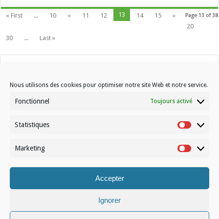
13
« First
...
10
«
11
12
14
15
»
Page 13 of 38
20
30
...
Last »
Nous utilisons des cookies pour optimiser notre site Web et notre service.
Fonctionnel
Toujours activé
Statistiques
Contactez-nous
Statistiqu
Choisissez votre formule d’abonnement
Marketing
Marketin
À propos de Volleynews
Accepter
© Volleynews.be
2026
Conditions générales
|
Déclaration de confidentialité
|
Cookies
|
Disclaimer
Ignorer