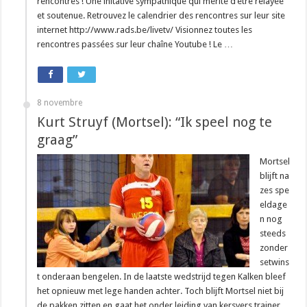
rencontres ! Une initative sympathique qui mérite d’être relayée
et soutenue. Retrouvez le calendrier des rencontres sur leur site
internet http://www.rads.be/livetv/ Visionnez toutes les
rencontres passées sur leur chaîne Youtube ! Le …
8 novembre
Kurt Struyf (Mortsel): “Ik speel nog te
graag”
Mortsel
blijft na
zes spe
eldage
n nog
steeds
zonder
setwins
t onderaan bengelen. In de laatste wedstrijd tegen Kalken bleef
het opnieuw met lege handen achter. Toch blijft Mortsel niet bij
de pakken zitten en gaat het onder leiding van kersvers trainer