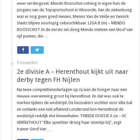
weer verdergezet. Mendo Booischot ontving in eigen huis de
jongens van de Topsportschool in Vilvoorde. Van de ziekenboeg
was er nog geen goed nieuws. Menno Van de Velde en Yannick
Slaets blijven voorlopig onbeschikbaar. LIGA B (m) – MENDO
BOOISCHOT In de eerste set sloeg Mendo meteen een kloof van
vijf punten, die …
9 novembre
2e divisie A – Herenthout kijkt uit naar
derby tegen FH Nijlen
Na twee competitienederlagen op rij was de honger naar een
nieuwe overwinning groot bij Herenthout. En dat was ook te
merken tijdens de wedstrijd. De bezoekers vochten voor elke bal
en ondanks een niet aflatend Londerzeel kon Herenthout de
wedstrijd redelijk vlot binnenhalen. TWEEDE DIVISIE A (v) – VC
HERENTHOUT “Elke speelster droeg haar steentje bij”, zegt
trainer Gerd Van …