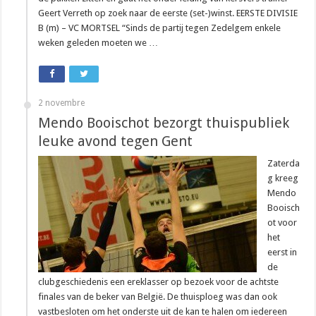
Geert Verreth op zoek naar de eerste (set-)winst. EERSTE DIVISIE
B (m) – VC MORTSEL “Sinds de partij tegen Zedelgem enkele
weken geleden moeten we …
2 novembre
Mendo Booischot bezorgt thuispubliek
leuke avond tegen Gent
Zaterda
g kreeg
Mendo
Booisch
ot voor
het
eerst in
de
clubgeschiedenis een ereklasser op bezoek voor de achtste
finales van de beker van België. De thuisploeg was dan ook
vastbesloten om het onderste uit de kan te halen om iedereen