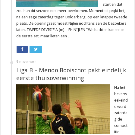
start en dat
zou hun dit seizoen niet meer overkomen. Momenteel prijkt het,
na een zege zaterdag tegen Bolderberg, op een knappe tweede
plaats. De openingsset moest Nijlen nochtans aan de bezoekers
laten. TWEEDE DIVISIE A (m) – FH NIJLEN “We hadden kansen in
de eerste set, maar lieten een …
9 novembre
Liga B – Mendo Booischot pakt eindelijk
eerste thuisoverwinning
Na het
bekerw
eekeind
e werd
zaterda
g de
compet
itie