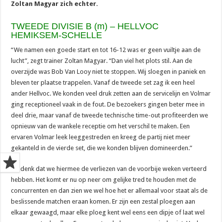
Zoltan Magyar zich echter.
TWEEDE DIVISIE B (m) – HELLVOC
HEMIKSEM-SCHELLE
“We namen een goede start en tot 16-12 was er geen vuiltje aan de
lucht”, zegt trainer Zoltan Magyar. “Dan viel het plots stil. Aan de
overzijde was Bob Van Looy niet te stoppen. Wij sloegen in paniek en
bleven ter plaatse trappelen. Vanaf de tweede set zag ik een heel
ander Hellvoc. We konden veel druk zetten aan de servicelijn en Volmar
ging receptioneel vaak in de fout. De bezoekers gingen beter mee in
deel drie, maar vanaf de tweede technische time-out profiteerden we
opnieuw van de wankele receptie om het verschil te maken. Een
ervaren Volmar leek leeggestreden en kreeg de partij niet meer
gekanteld in de vierde set, die we konden blijven domineerden.”
“Ik denk dat we hiermee de verliezen van de voorbije weken verteerd
hebben. Het komt er nu op neer om gelijke tred te houden met de
concurrenten en dan zien we wel hoe het er allemaal voor staat als de
beslissende matchen eraan komen. Er zijn een zestal ploegen aan
elkaar gewaagd, maar elke ploeg kent wel eens een dipje of laat wel