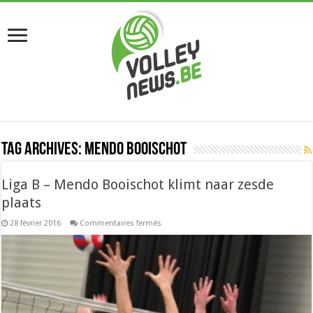
Tag Archives:
Mendo Booischot
Liga B – Mendo Booischot klimt naar zesde
plaats
sur
28 février 2016
Commentaires fermés
Liga
B
–
Mendo
Booischot
klimt
naar
zesde
plaats