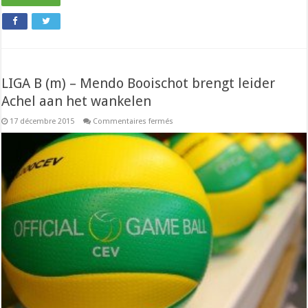
LIGA B (m) – Mendo Booischot brengt leider
Achel aan het wankelen
sur
17 décembre 2015
Commentaires fermés
LIGA
B
(m)
–
Mendo
Booischot
brengt
leider
Achel
aan
het
wankelen