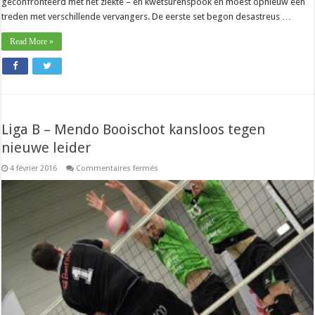
geconfronteerd met het ziekte – en kwetsurenspook en moest opnieuw een
treden met verschillende vervangers. De eerste set begon desastreus …
Read More »
Liga B – Mendo Booischot kansloos tegen
nieuwe leider
sur
4 février 2016
Commentaires fermés
Liga
B
–
Mendo
Booischot
kansloos
tegen
nieuwe
leider