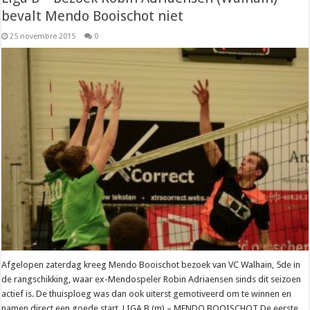
bevalt Mendo Booischot niet
25 novembre 2015
0
Afgelopen zaterdag kreeg Mendo Booischot bezoek van VC Walhain, 5de in
de rangschikking, waar ex-Mendospeler Robin Adriaensen sinds dit seizoen
actief is. De thuisploeg was dan ook uiterst gemotiveerd om te winnen en
namen direct een goede start. LIGA B (m) – MENDO BOOISCHOT De eerste