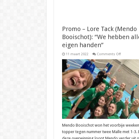
Promo – Lore Tack (Mendo
Booischot): “We hebben all
eigen handen”
on
11 maart 2022
Comments Off
Promo
–
Lore
Tack
(Mendo
Booischot):
“We
hebben
alles
in
eigen
handen”
Mendo Booischot won het voorbije weeke
topper tegen nummer twee Malle met 1-3.
deze overwinning loopt Mendo verder uit 