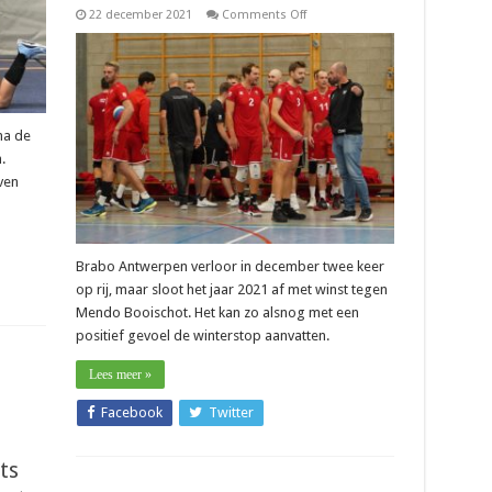
k
on
22 december 2021
Comments Off
eren”
Nationaal
–
Christof
Van
Goethem
(Brabo
Antwerpen):
“Natuurlijk
na de
geloof
ik
.
er
ven
nog
in”
Brabo Antwerpen verloor in december twee keer
op rij, maar sloot het jaar 2021 af met winst tegen
Mendo Booischot. Het kan zo alsnog met een
positief gevoel de winterstop aanvatten.
Lees meer »
Facebook
Twitter
ts