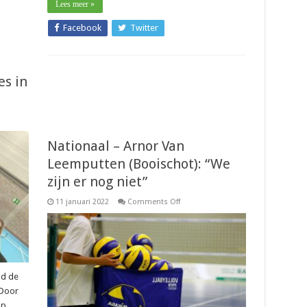
Lees meer »
Facebook
Twitter
es in
Nationaal – Arnor Van
Leemputten (Booischot): “We
zijn er nog niet”
on
11 januari 2022
Comments Off
Nationaal
–
Arnor
Van
Leemputten
(Booischot):
“We
zijn
nd de
er
nog
 Door
niet”
op