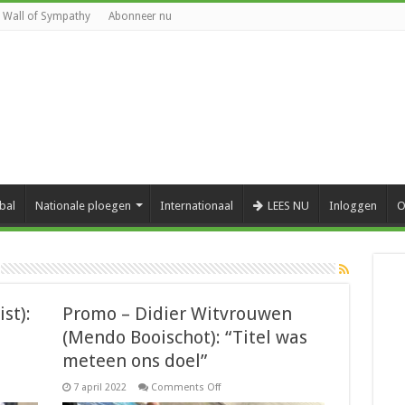
Wall of Sympathy
Abonneer nu
bal
Nationale ploegen
Internationaal
LEES NU
Inloggen
O
st):
Promo – Didier Witvrouwen
(Mendo Booischot): “Titel was
meteen ons doel”
on
7 april 2022
Comments Off
Promo