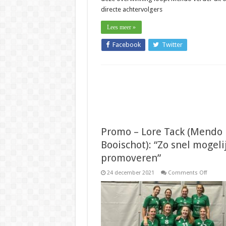
directe achtervolgers
Lees meer »
Facebook
Twitter
Promo – Lore Tack (Mendo
Booischot): “Zo snel mogeli
promoveren”
on
24 december 2021
Comments Off
Promo
–
Lore
Tack
(Mend
Booisch
“Zo
snel