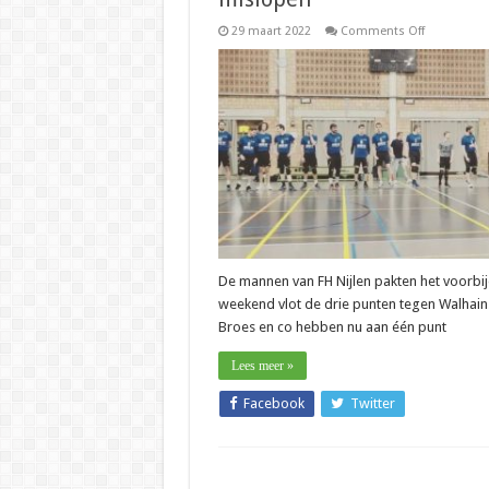
on
29 maart 2022
Comments Off
Nationaal
–
Nils
Broes
(FH
Nijlen):
”Nu
mag
het
niet
meer
mislopen”
De mannen van FH Nijlen pakten het voorbij
weekend vlot de drie punten tegen Walhain
Broes en co hebben nu aan één punt
Lees meer »
Facebook
Twitter