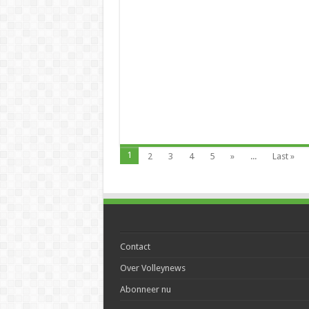
1
2
3
4
5
»
...
Last »
Contact
Over Volleynews
Abonneer nu