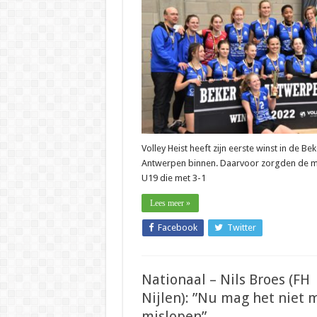
–
Els
Claes
(Volley
Heist):
“Tegen
Mendo
is
het
altijd
speciaal”
Volley Heist heeft zijn eerste winst in de Be
Antwerpen binnen. Daarvoor zorgden de m
U19 die met 3-1
Lees meer »
Facebook
Twitter
Nationaal – Nils Broes (FH
Nijlen): ”Nu mag het niet 
mislopen”