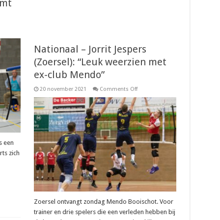
omt
aal
Nationaal – Jorrit Jespers
ts
(Zoersel): “Leuk weerzien met
o
ot):
ex-club Mendo”
l
on
20 november 2021
Comments Off
Nationaal
–
Jorrit
Jespers
(Zoersel):
“Leuk
weerzien
met
s een
ex-
club
ts zich
Mendo”
Zoersel ontvangt zondag Mendo Booischot. Voor
trainer en drie spelers die een verleden hebben bij