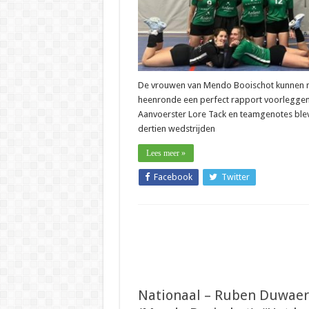
mogelij
promov
De vrouwen van Mendo Booischot kunnen 
heenronde een perfect rapport voorleggen
Aanvoerster Lore Tack en teamgenotes ble
dertien wedstrijden
Lees meer »
Facebook
Twitter
Nationaal – Ruben Duwaer