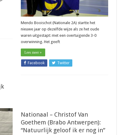
Mendo Booischot (Nationale 2A) startte het
nieuwe jaar op dezelfde wijze als ze het oude
waren uitgestapt: met een overtuigende 3-0
overwinning. Het geeft
Lees meer »
Facebook
Twitter
jk
Nationaal – Christof Van
Goethem (Brabo Antwerpen):
o
ot):
“Natuurlijk geloof ik er nog in”