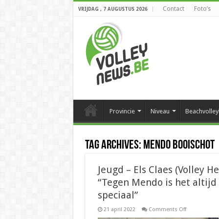
Contact
Foto’s
VRIJDAG , 7 AUGUSTUS 2026
Provincie
Niveau
Beachvolley
Tag Archives:
Mendo Booischot
Jeugd – Els Claes (Volley Hei
“Tegen Mendo is het altijd
speciaal”
on
21 april 2022
Comments Off
Jeugd