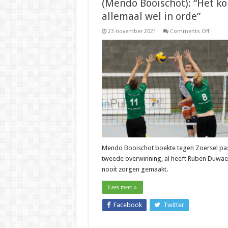
(Mendo Booischot): “Het k
allemaal wel in orde”
on
23 november 2021
Comments Off
Nation
–
Ruben
Duwaer
(Mend
Booisch
“Het
komt
allemaa
wel
in
orde”
Mendo Booischot boekte tegen Zoersel pa
tweede overwinning, al heeft Ruben Duwaer
nooit zorgen gemaakt.
Lees meer »
Facebook
Twitter