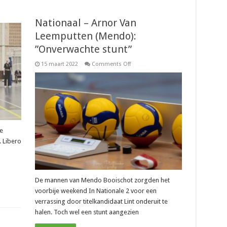
Nationaal – Arnor Van
Leemputten (Mendo):
”Onverwachte stunt”
on
15 maart 2022
Comments Off
Nationaal
–
Arnor
Van
Leemputten
(Mendo):
”Onverwachte
stunt”
e
. Libero
De mannen van Mendo Booischot zorgden het
voorbije weekend In Nationale 2 voor een
verrassing door titelkandidaat Lint onderuit te
halen. Toch wel een stunt aangezien