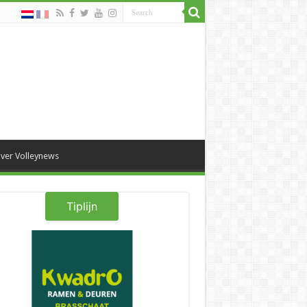
ver Volleynews
Tiplijn