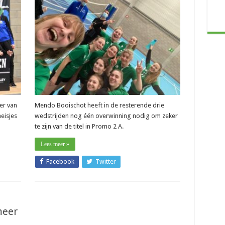
–
Didier
Witvrouwen
(Mendo
Booischot):
“Titel
was
meteen
ons
doel”
ker van
Mendo Booischot heeft in de resterende drie
eisjes
wedstrijden nog één overwinning nodig om zeker
te zijn van de titel in Promo 2 A.
Lees meer »
Facebook
Twitter
meer