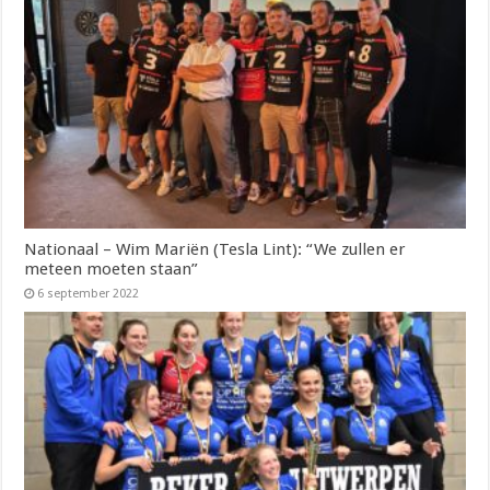
Nationaal – Wim Mariën (Tesla Lint): “We zullen er
meteen moeten staan”
6 september 2022