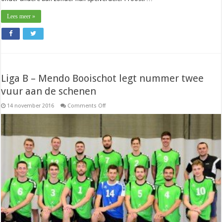
Lees meer »
Liga B – Mendo Booischot legt nummer twee
vuur aan de schenen
on
14 november 2016
Comments Off
Liga
B
–
Mendo
Booischot
legt
nummer
twee
vuur
aan
de
schenen