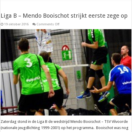
Liga B – Mendo Booischot strijkt eerste zege op
on
19 oktober 2016
Comments Off
Liga
B
–
Mendo
Booischot
strijkt
eerste
zege
op
Zaterdag stond in de Liga B de wedstrijd Mendo Booischot – TSV Vilvoorde
(nationale jeugdlichting 1999-2001) op het programma. Booischot was nog