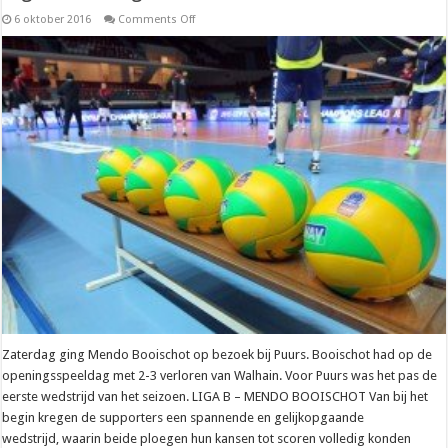
on
6 oktober 2016
Comments Off
Liga
B
–
Mendo
Booischot
niet
opgewassen
tegen
Puurse
geweld
Zaterdag ging Mendo Booischot op bezoek bij Puurs. Booischot had op de
openingsspeeldag met 2-3 verloren van Walhain. Voor Puurs was het pas de
eerste wedstrijd van het seizoen. LIGA B – MENDO BOOISCHOT Van bij het
begin kregen de supporters een spannende en gelijkopgaande
wedstrijd, waarin beide ploegen hun kansen tot scoren volledig konden