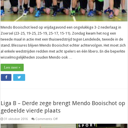
Mendo Booischot leed op vrijdagavond een ongelukkige 3-2 nederlaag in
Zoersel (23-25, 19-25, 25-19, 25-17, 15-11). Zondag kwam het nog een
tweede maal in actie met een thuiswedstrijd tegen Lendelede, tweede in de
stand. Blessures blijven Mendo Booischot echter achtervolgen. Het moet zich
al enkele wedstrijden redden met acht spelers en één libero. En die beperkte
wisselmogelijkheden zouden Mendo ook …
Lees meer »
Liga B – Derde zege brengt Mendo Booischot op
gedeelde vierde plaats
on
31 oktober 2016
Comments Off
Liga
B