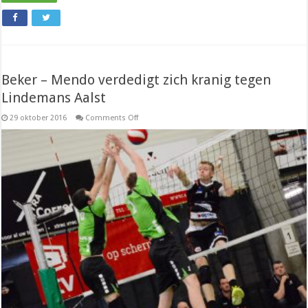
Beker – Mendo verdedigt zich kranig tegen
Lindemans Aalst
on
29 oktober 2016
Comments Off
Beker
–
Mendo
verdedigt
zich
kranig
tegen
Lindemans
Aalst