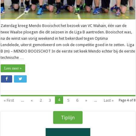
Zaterdag kreeg Mendo Booischot het bezoek van VC Wahain, één van de
twee Waalse ploegen die dit seizoen in de Liga B aantreden. Booischot was,
na de winst van vorig weekend in het bekerduel tegen Optima
Lendelede, uiterst gemotiveerd om ook de competitie goed in te zetten. Liga
B (m) – MENDO BOOISCHOT In de eerste set keek Mendo echter bij de eerste
technische …
Lees meer »
4
« First
...
«
2
3
5
6
»
...
Last »
Page 4 of 8
Tiplijn