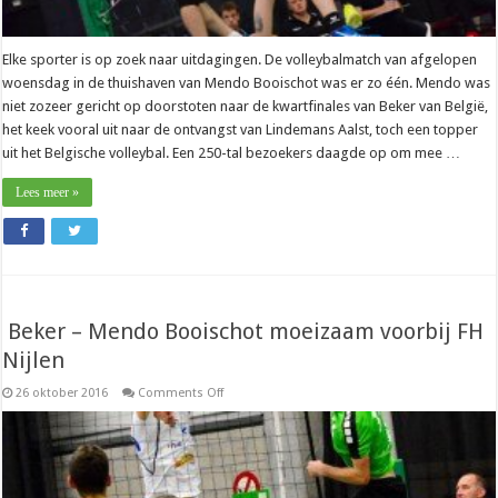
Elke sporter is op zoek naar uitdagingen. De volleybalmatch van afgelopen
woensdag in de thuishaven van Mendo Booischot was er zo één. Mendo was
niet zozeer gericht op doorstoten naar de kwartfinales van Beker van België,
het keek vooral uit naar de ontvangst van Lindemans Aalst, toch een topper
uit het Belgische volleybal. Een 250-tal bezoekers daagde op om mee …
Lees meer »
Beker – Mendo Booischot moeizaam voorbij FH
Nijlen
on
26 oktober 2016
Comments Off
Beker
–
Mendo
Booischot
moeizaam
voorbij
FH