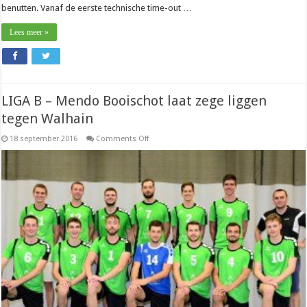
benutten. Vanaf de eerste technische time-out …
Lees meer »
LIGA B – Mendo Booischot laat zege liggen
tegen Walhain
on
18 september 2016
Comments Off
LIGA
B
–
Mendo
Booischot
laat
zege
liggen
tegen
Walhain