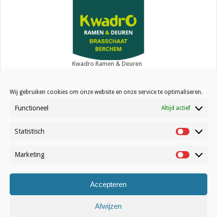
Kwadro Ramen & Deuren
Wij gebruiken cookies om onze website en onze service te optimaliseren.
Functioneel
Altijd actief
Statistisch
Contact
Statistisc
Over Volleynews
Marketing
Marketin
Abonneer nu
Accepteren
© Volleynews.be
2026
Algemene voorwaarden
|
Privacy
|
Cookies
|
Disclaimer
Afwijzen