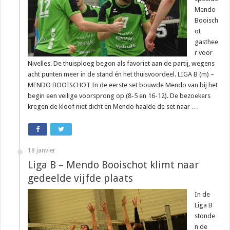
Mendo
Booisch
ot
gasthee
r voor
Nivelles. De thuisploeg begon als favoriet aan de partij, wegens
acht punten meer in de stand én het thuisvoordeel. LIGA B (m) –
MENDO BOOISCHOT In de eerste set bouwde Mendo van bij het
begin een veilige voorsprong op (8-5 en 16-12). De bezoekers
kregen de kloof niet dicht en Mendo haalde de set naar …
18 janvier
Liga B – Mendo Booischot klimt naar
gedeelde vijfde plaats
In de
Liga B
stonde
n de