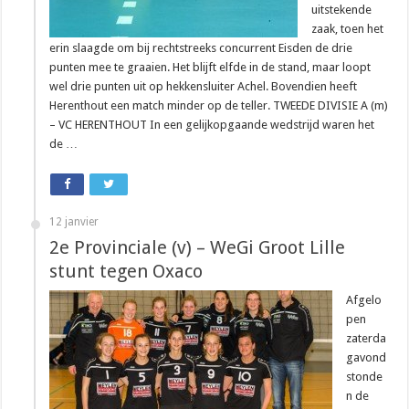
uitstekende
zaak, toen het
erin slaagde om bij rechtstreeks concurrent Eisden de drie
punten mee te graaien. Het blijft elfde in de stand, maar loopt
wel drie punten uit op hekkensluiter Achel. Bovendien heeft
Herenthout een match minder op de teller. TWEEDE DIVISIE A (m)
– VC HERENTHOUT In een gelijkopgaande wedstrijd waren het
de …
12 janvier
2e Provinciale (v) – WeGi Groot Lille
stunt tegen Oxaco
Afgelo
pen
zaterda
gavond
stonde
n de