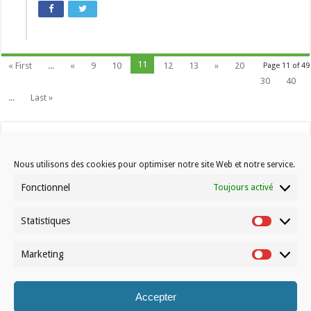
11
« First
...
«
9
10
12
13
»
20
Page 11 of 49
30
40
...
Last »
Nous utilisons des cookies pour optimiser notre site Web et notre service.
Fonctionnel
Toujours activé
Statistiques
Contactez-nous
Statistiqu
Choisissez votre formule d’abonnement
Marketing
Marketin
À propos de Volleynews
Accepter