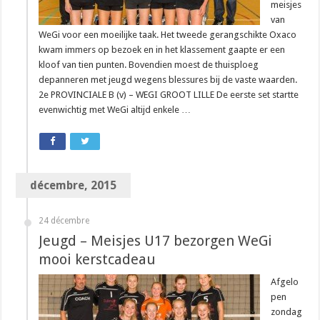
meisjes
van
WeGi voor een moeilijke taak. Het tweede gerangschikte Oxaco
kwam immers op bezoek en in het klassement gaapte er een
kloof van tien punten. Bovendien moest de thuisploeg
depanneren met jeugd wegens blessures bij de vaste waarden.
2e PROVINCIALE B (v) – WEGI GROOT LILLE De eerste set startte
evenwichtig met WeGi altijd enkele …
décembre, 2015
24 décembre
Jeugd – Meisjes U17 bezorgen WeGi
mooi kerstcadeau
Afgelo
pen
zondag