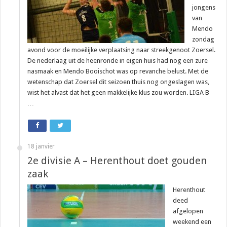
jongens
van
Mendo
zondag
avond voor de moeilijke verplaatsing naar streekgenoot Zoersel.
De nederlaag uit de heenronde in eigen huis had nog een zure
nasmaak en Mendo Booischot was op revanche belust. Met de
wetenschap dat Zoersel dit seizoen thuis nog ongeslagen was,
wist het alvast dat het geen makkelijke klus zou worden. LIGA B
…
18 janvier
2e divisie A – Herenthout doet gouden
zaak
Herenthout
deed
afgelopen
weekend een