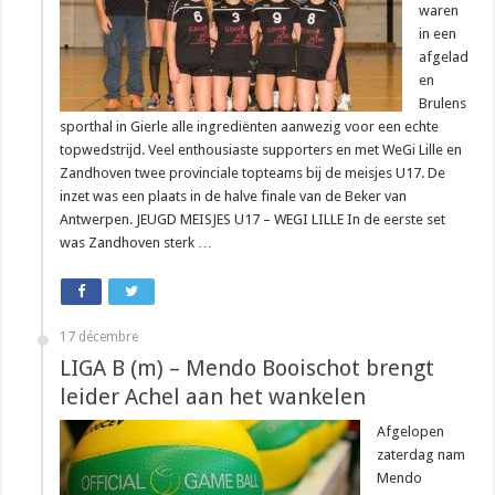
waren
in een
afgelad
en
Brulens
sporthal in Gierle alle ingrediënten aanwezig voor een echte
topwedstrijd. Veel enthousiaste supporters en met WeGi Lille en
Zandhoven twee provinciale topteams bij de meisjes U17. De
inzet was een plaats in de halve finale van de Beker van
Antwerpen. JEUGD MEISJES U17 – WEGI LILLE In de eerste set
was Zandhoven sterk …
17 décembre
LIGA B (m) – Mendo Booischot brengt
leider Achel aan het wankelen
Afgelopen
zaterdag nam
Mendo