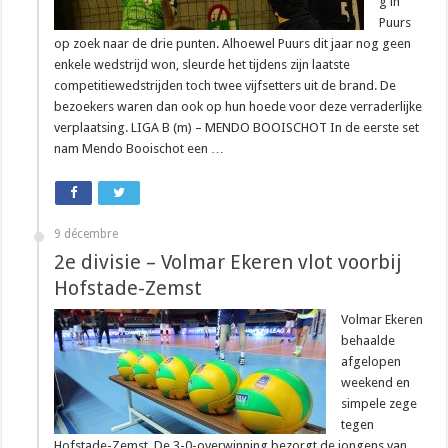
g in
Puurs
op zoek naar de drie punten. Alhoewel Puurs dit jaar nog geen
enkele wedstrijd won, sleurde het tijdens zijn laatste
competitiewedstrijden toch twee vijfsetters uit de brand. De
bezoekers waren dan ook op hun hoede voor deze verraderlijke
verplaatsing. LIGA B (m) – MENDO BOOISCHOT In de eerste set
nam Mendo Booischot een …
9 décembre
2e divisie – Volmar Ekeren vlot voorbij
Hofstade-Zemst
Volmar Ekeren
behaalde
afgelopen
weekend en
simpele zege
tegen
Hofstade-Zemst. De 3-0-overwinning bezorgt de jongens van