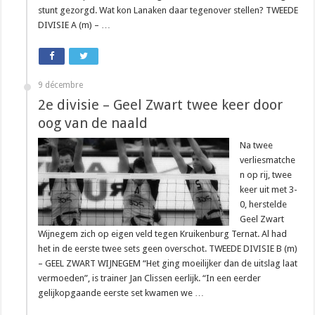
stunt gezorgd. Wat kon Lanaken daar tegenover stellen? TWEEDE
DIVISIE A (m) – …
9 décembre
2e divisie – Geel Zwart twee keer door
oog van de naald
Na twee
verliesmatche
n op rij, twee
keer uit met 3-
0, herstelde
Geel Zwart
Wijnegem zich op eigen veld tegen Kruikenburg Ternat. Al had
het in de eerste twee sets geen overschot. TWEEDE DIVISIE B (m)
– GEEL ZWART WIJNEGEM “Het ging moeilijker dan de uitslag laat
vermoeden”, is trainer Jan Clissen eerlijk. “In een eerder
gelijkopgaande eerste set kwamen we …