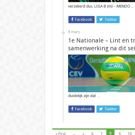
verzekerd dus. LIGA B (m) – MENDO …
Facebook
Twitter
8 mars
1e Nationale – Lint en t
samenwerking na dit se
duidelijk zijn dat …
Facebook
Twitter
8
« First
...
«
6
7
9
10