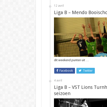
12 avril
Liga B – Mendo Booischo
dit weekend punten uit …
Facebook
Twitter
4 avril
Liga B – VST Lions Turn
seizoen