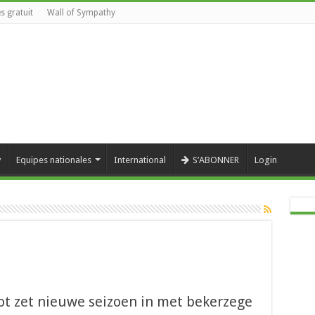
s gratuit
Wall of Sympathy
y
Equipes nationales
International
S’ABONNER
Login
ot zet nieuwe seizoen in met bekerzege