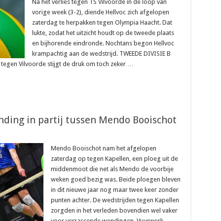
Na het verlies tegen TS Vilvoorde in de loop van
vorige week (3-2), diende Hellvoc zich afgelopen
zaterdag te herpakken tegen Olympia Haacht. Dat
lukte, zodat het uitzicht houdt op de tweede plaats
en bijhorende eindronde. Nochtans begon Hellvoc
krampachtig aan de wedstrijd. TWEEDE DIVISIE B
 tegen Vilvoorde stijgt de druk om toch zeker …
nding in partij tussen Mendo Booischot
Mendo Booischot nam het afgelopen
zaterdag op tegen Kapellen, een ploeg uit de
middenmoot die net als Mendo de voorbije
weken goed bezig was. Beide ploegen bleven
in dit nieuwe jaar nog maar twee keer zonder
punten achter. De wedstrijden tegen Kapellen
zorgden in het verleden bovendien wel vaker
voor verrassende wendingen. Vuurwerk