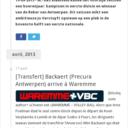
19-09-2013 - M.-Siks Blaasveld kende het voorbije seizoen
een boerenjaar: kampioen in eerste divisie en winnaar
van de Beker van Antwerpen. Dit seizoen mikt een
ambitieuze Jo Verstuyft opnieuw op een plek in de
bovenste helft van eerste nationale.
avril, 2013
17 avril
[Transfert] Backaert (Precura
Antwerpen) arrive à Waremme
[blockq
uote
author= »L’Avenir.net »]WAREMME – VOLLEY-BALL Alors que Arne
Poelman était le seul centre-block depuis le départ de Koen
Verplancke à Lennik et de Alpar Szabo à Puurs, les dirigeants
wawas viennent de transférer l’Anversois Wim Backaert qui était