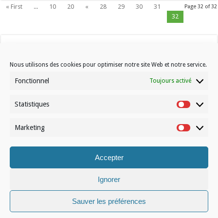
« First
...
10
20
«
28
29
30
31
Page 32 of 32
32
Nous utilisons des cookies pour optimiser notre site Web et notre service.
Fonctionnel
Toujours activé
Statistiques
Contactez-nous
Statistiqu
Choisissez votre formule d’abonnement
Marketing
Marketin
À propos de Volleynews
Accepter
© Volleynews.be
2026
Conditions générales
|
Déclaration de confidentialité
|
Cookies
|
Disclaimer
Ignorer
Français
Nederlands
Sauver les préférences