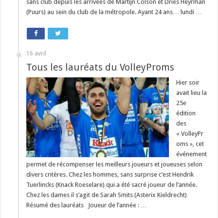
sans club depuis les arrivées de Martijn Colson et Dries Heyrman
(Puurs) au sein du club de la métropole. Ayant 24 ans… lundi …
16 avril
Tous les lauréats du VolleyProms
Hier soir
avait lieu la
25e
édition
des
« VolleyPr
oms », cet
événement
permet de récompenser les meilleurs joueurs et joueuses selon
divers critères. Chez les hommes, sans surprise c’est Hendrik
Tuerlincks (Knack Roeselare) qui a été sacré joueur de l’année.
Chez les dames il s’agit de Sarah Smits (Asterix Kieldrecht)
Résumé des lauréats Joueur de l’année : …