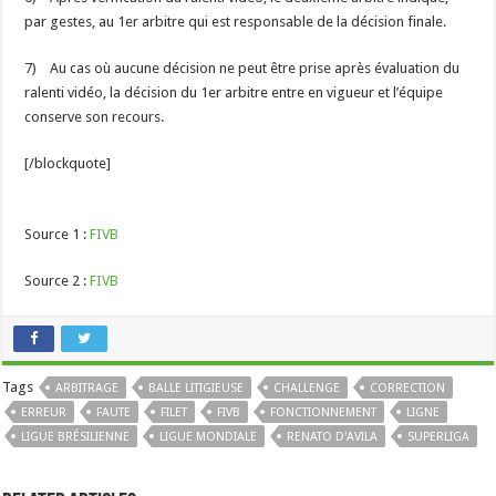
par gestes, au 1er arbitre qui est responsable de la décision finale.
7) Au cas où aucune décision ne peut être prise après évaluation du
ralenti vidéo, la décision du 1er arbitre entre en vigueur et l’équipe
conserve son recours.
[/blockquote]
Source 1 :
FIVB
Source 2 :
FIVB
Tags
ARBITRAGE
BALLE LITIGIEUSE
CHALLENGE
CORRECTION
ERREUR
FAUTE
FILET
FIVB
FONCTIONNEMENT
LIGNE
LIGUE BRÉSILIENNE
LIGUE MONDIALE
RENATO D'AVILA
SUPERLIGA