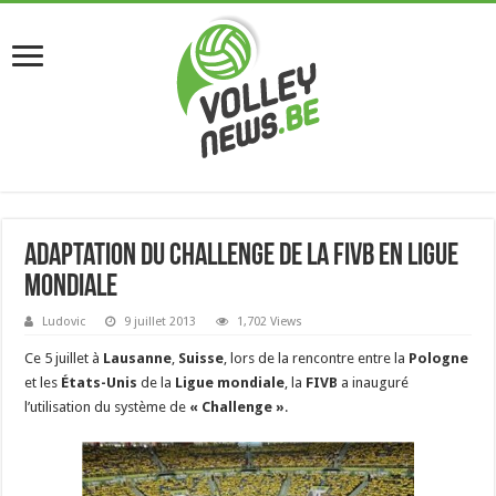
Adaptation du Challenge de la FIVB en Ligue
mondiale
Ludovic
9 juillet 2013
1,702 Views
Ce 5 juillet à
Lausanne
,
Suisse
, lors de la rencontre entre la
Pologne
et les
États-Unis
de la
Ligue mondiale
, la
FIVB
a inauguré
l’utilisation du système de
« Challenge »
.