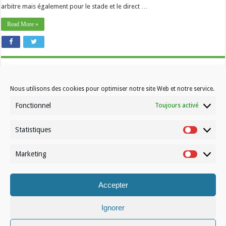
arbitre mais également pour le stade et le direct …
Read More »
Nous utilisons des cookies pour optimiser notre site Web et notre service.
Fonctionnel
Toujours activé
Statistiques
Contactez-nous
Statistiqu
Choisissez votre formule d’abonnement
Marketing
Marketin
À propos de Volleynews
Accepter
© Volleynews.be
2026
Conditions générales
|
Déclaration de confidentialité
|
Cookies
|
Disclaimer
Ignorer