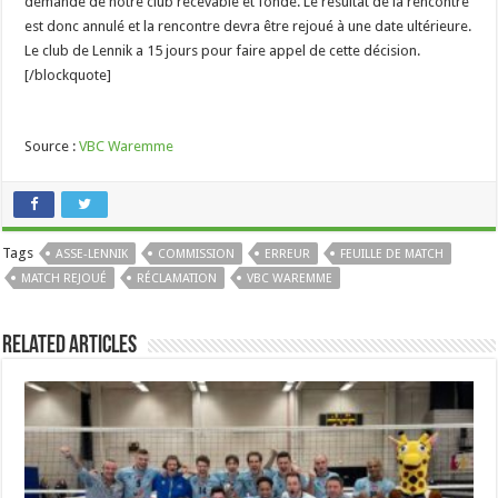
demande de notre club recevable et fondé. Le résultat de la rencontre
est donc annulé et la rencontre devra être rejoué à une date ultérieure.
Le club de Lennik a 15 jours pour faire appel de cette décision.
[/blockquote]
Source :
VBC Waremme
Tags
ASSE-LENNIK
COMMISSION
ERREUR
FEUILLE DE MATCH
MATCH REJOUÉ
RÉCLAMATION
VBC WAREMME
Related Articles