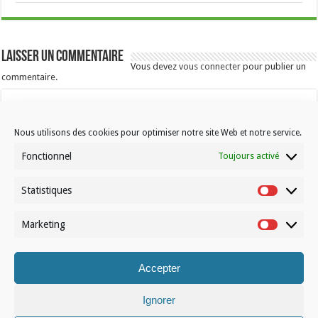
Laisser un commentaire
Vous devez
vous connecter
pour publier un
commentaire.
Nous utilisons des cookies pour optimiser notre site Web et notre service.
Fonctionnel
Toujours activé
Statistiques
Contactez-nous
Statistiqu
Choisissez votre formule d’abonnement
Marketing
Marketin
À propos de Volleynews
Accepter
© Volleynews.be
2026
Conditions générales
|
Déclaration de confidentialité
|
Cookies
|
Disclaimer
Ignorer