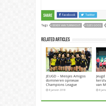
Facebook
Twitter
Share
Tags
BEKER VAN TURNHOUT
ELIES GOOS
Related Articles
JEUGD – Meisjes Amigos
Jeugd
domineren opnieuw
kerst
Champions League
van M
8 janvier 2018
8 jan