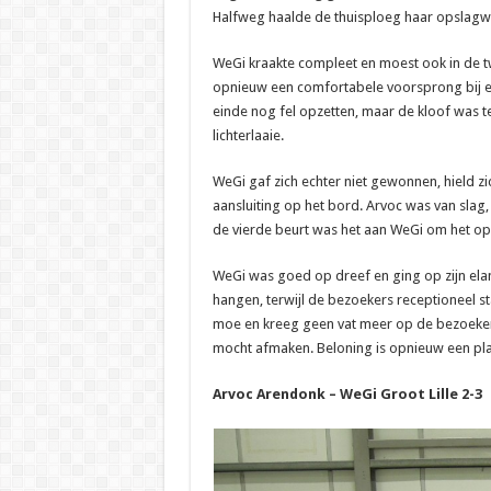
Halfweg haalde de thuisploeg haar opslagw
WeGi kraakte compleet en moest ook in de 
opnieuw een comfortabele voorsprong bij elk
einde nog fel opzetten, maar de kloof was t
lichterlaaie.
WeGi gaf zich echter niet gewonnen, hield zic
aansluiting op het bord. Arvoc was van slag,
de vierde beurt was het aan WeGi om het opsl
WeGi was goed op dreef en ging op zijn elan 
hangen, terwijl de bezoekers receptioneel st
moe en kreeg geen vat meer op de bezoekend
mocht afmaken. Beloning is opnieuw een plaa
Arvoc Arendonk – WeGi Groot Lille 2-3