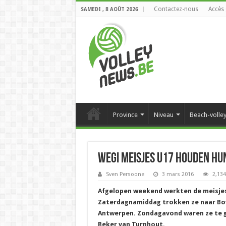
Contactez-nous
Accès 
SAMEDI , 8 AOÛT 2026
Province
Niveau
Beach-volle
WeGi meisjes U17 houden hu
Sven Persoone
3 mars 2016
2,134
Afgelopen weekend werkten de meisjes 
Zaterdagnamiddag trokken ze naar Bovo
Antwerpen. Zondagavond waren ze te ga
Beker van Turnhout.