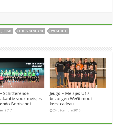
JEUGD
LUC SEVENHANT
WEGI LILLE
 – Schitterende
Jeugd – Meisjes U17
vakantie voor meisjes
bezorgen WeGi mooi
endo Booischot
kerstcadeau
vier 2017
24 décembre 2015