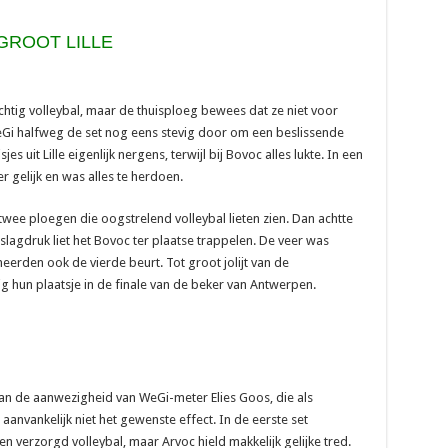
GROOT LILLE
htig volleybal, maar de thuisploeg bewees dat ze niet voor
 WeGi halfweg de set nog eens stevig door om een beslissende
s uit Lille eigenlijk nergens, terwijl bij Bovoc alles lukte. In een
 gelijk en was alles te herdoen.
twee ploegen die oogstrelend volleybal lieten zien. Dan achtte
lagdruk liet het Bovoc ter plaatse trappelen. De veer was
rden ook de vierde beurt. Tot groot jolijt van de
 hun plaatsje in de finale van de beker van Antwerpen.
n de aanwezigheid van WeGi-meter Elies Goos, die als
anvankelijk niet het gewenste effect. In de eerste set
 verzorgd volleybal, maar Arvoc hield makkelijk gelijke tred.