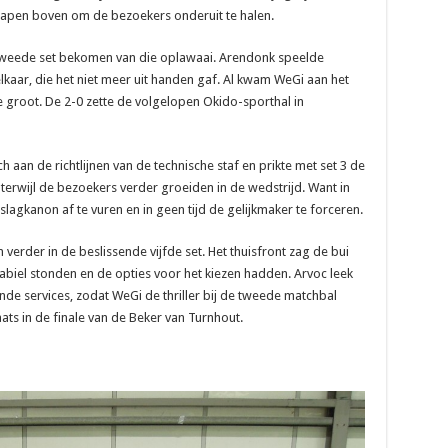
apen boven om de bezoekers onderuit te halen.
tweede set bekomen van die oplawaai. Arendonk speelde
aar, die het niet meer uit handen gaf. Al kwam WeGi aan het
e groot. De 2-0 zette de volgelopen Okido-sporthal in
h aan de richtlijnen van de technische staf en prikte met set 3 de
 terwijl de bezoekers verder groeiden in de wedstrijd. Want in
agkanon af te vuren en in geen tijd de gelijkmaker te forceren.
verder in de beslissende vijfde set. Het thuisfront zag de bui
abiel stonden en de opties voor het kiezen hadden. Arvoc leek
e services, zodat WeGi de thriller bij de tweede matchbal
ts in de finale van de Beker van Turnhout.