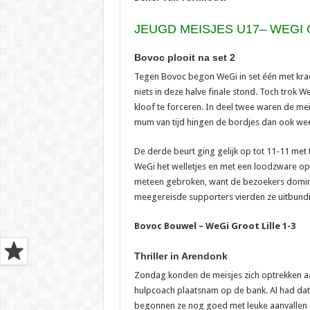
JEUGD MEISJES U17– WEGI 
Bovoc plooit na set 2
Tegen Bovoc begon WeGi in set één met krac
niets in deze halve finale stond. Toch trok
kloof te forceren. In deel twee waren de meisje
mum van tijd hingen de bordjes dan ook weer
De derde beurt ging gelijk op tot 11-11 met 
WeGi het welletjes en met een loodzware ops
meteen gebroken, want de bezoekers dominee
meegereisde supporters vierden ze uitbundig
Bovoc Bouwel – WeGi Groot Lille 1-3
Thriller in Arendonk
Zondag konden de meisjes zich optrekken aa
hulpcoach plaatsnam op de bank. Al had dat a
begonnen ze nog goed met leuke aanvallen en