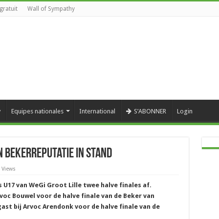
gratuit
Wall of Sympathy
y
Equipes nationales
International
S’ABONNER
Login
n bekerreputatie in stand
 Views
U17 van WeGi Groot Lille twee halve finales af.
c Bouwel voor de halve finale van de Beker van
st bij Arvoc Arendonk voor de halve finale van de