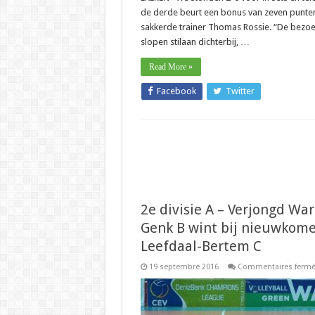
de derde beurt een bonus van zeven punten
sakkerde trainer Thomas Rossie. “De bezo
slopen stilaan dichterbij, …
Read More »
Facebook
Twitter
2e divisie A – Verjongd Wa
Genk B wint bij nieuwkome
Leefdaal-Bertem C
19 septembre 2016
Commentaires ferm