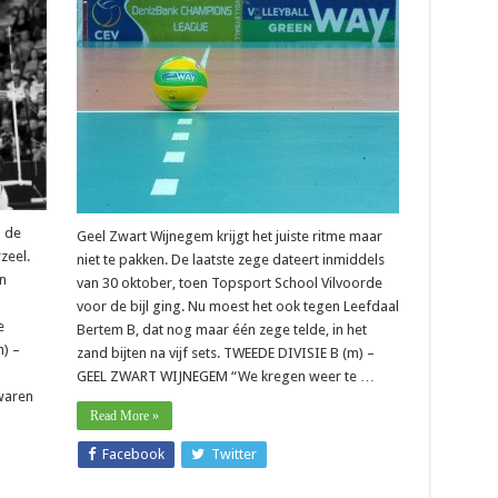
ie
divisie
B
–
oc
Geel
Zwart
izaam
Wijnegem
eind
wisselt
sterke
erzeel
en
zwakke
periodes
af
n de
Geel Zwart Wijnegem krijgt het juiste ritme maar
zeel.
niet te pakken. De laatste zege dateert inmiddels
n
van 30 oktober, toen Topsport School Vilvoorde
voor de bijl ging. Nu moest het ook tegen Leefdaal
e
Bertem B, dat nog maar één zege telde, in het
) –
zand bijten na vijf sets. TWEEDE DIVISIE B (m) –
GEEL ZWART WIJNEGEM “We kregen weer te …
waren
Read More »
Facebook
Twitter