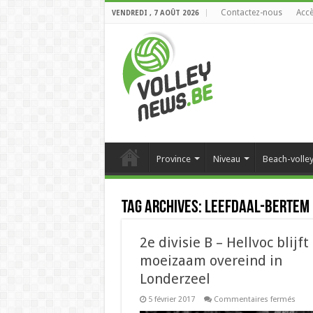
Contactez-nous
Accè
VENDREDI , 7 AOÛT 2026
Province
Niveau
Beach-volle
Tag Archives:
Leefdaal-Bertem
2e divisie B – Hellvoc blijft
moeizaam overeind in
Londerzeel
sur
5 février 2017
Commentaires fermés
2e