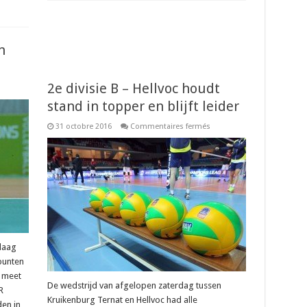
n
2e divisie B – Hellvoc houdt
sur
2e
stand in topper en blijft leider
ivisie
B
–
sur
31 octobre 2016
Commentaires fermés
Volmar
2e
Ekeren
divisie
aat
B
gouden
–
punten
Hellvoc
iggen
houdt
stand
in
topper
en
blijft
leider
rlaag
punten
e meet
De wedstrijd van afgelopen zaterdag tussen
R
Kruikenburg Ternat en Hellvoc had alle
den in