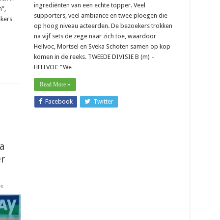
ingrediënten van een echte topper. Veel
”,
supporters, veel ambiance en twee ploegen die
ekers
op hoog niveau acteerden. De bezoekers trokken
na vijf sets de zege naar zich toe, waardoor
Hellvoc, Mortsel en Sveka Schoten samen op kop
komen in de reeks. TWEEDE DIVISIE B (m) –
HELLVOC “We …
Read More »
Facebook
Twitter
ra
r
sur
és
2e
divisie
A
–
Verjongd