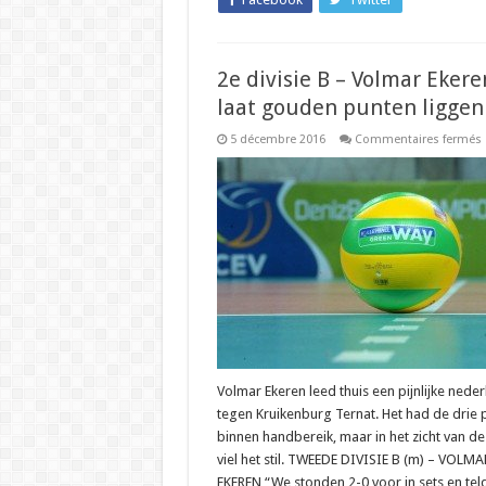
2e divisie B – Volmar Ekere
laat gouden punten liggen
5 décembre 2016
Commentaires fermés
d
l
l
Volmar Ekeren leed thuis een pijnlijke nede
tegen Kruikenburg Ternat. Het had de drie 
binnen handbereik, maar in het zicht van d
viel het stil. TWEEDE DIVISIE B (m) – VOLMA
EKEREN “We stonden 2-0 voor in sets en tel