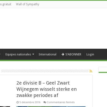
s gratuit
Wall of Sympathy
y
Equipes nationales
International
S’ABONNER
Login
2e divisie B – Geel Zwart
Wijnegem wisselt sterke en
zwakke periodes af
sur
5 décembre 2016
Commentaires fermés
2e