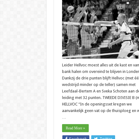
divis
B
–
Hellv
blijft
moe
over
in
Lond
Leider Hellvoc moest alles uit de kast en va
bank halen om overeind te blijven in Londer
Dankzij de drie punten blijft Hellvoc (met éé
wedstrijd minder op de teller) samen met
Leefdaal-Bertem A en Sveka Schoten aan d
leiding met 32 punten. TWEEDE DIVISIE B (m
HELLVOC “In de openingsset kregen we
aanvankelijk geen vat op de thuisploeg en 
…
Read More »
Facebook
Twitter