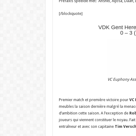
Prefaxis speelde met: Anshel, Aljosa, Daan, D
[/blockquote]
VDK Gent Here
0 – 3 
VC Euphony Ass
Premier match et première victoire pour
VC 
meubles la saison dernière malgré la menace 
d’ambition cette saison. A l’exception de
Rob
joueurs qui viennent constituer le noyau. Fa
entraîneur et avec son capitaine
Tim Versc