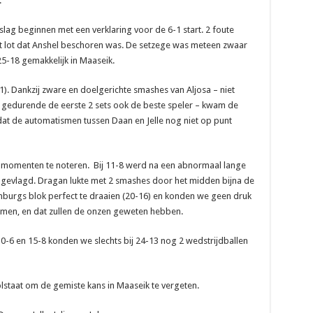
.
slag beginnen met een verklaring voor de 6-1 start. 2 foute
et lot dat Anshel beschoren was. De setzege was meteen zwaar
5-18 gemakkelijk in Maaseik.
1). Dankzij zware en doelgerichte smashes van Aljosa – niet
r gedurende de eerste 2 sets ook de beste speler – kwam de
dat de automatismen tussen Daan en Jelle nog niet op punt
telmomenten te noteren. Bij 11-8 werd na een abnormaal lange
deel gevlagd. Dragan lukte met 2 smashes door het midden bijna de
Limburgs blok perfect te draaien (20-16) en konden we geen druk
men, en dat zullen de onzen geweten hebben.
 10-6 en 15-8 konden we slechts bij 24-13 nog 2 wedstrijdballen
lstaat om de gemiste kans in Maaseik te vergeten.