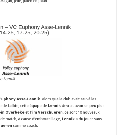
ragan, Jelle, Julien en Jolan
n – VC Euphony Asse-Lennik
(14-25, 17-25, 20-25)
e-Lennik
Euphony Asse-Lennik
. Alors que le club avait sauvé les
de faillite, cette équipe de
Lennik
devrait avoir un peu plus
in Overbeke
et
Tim Verschueren
, ce sont 10 nouveaux
it de match, à cause d’embouteillage,
Lennik
a du jouer sans
hueren
comme coach.