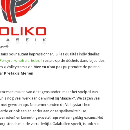
aseik
sans pour autant impressionner. Si les qualités individuelles
ereyra, v. notre article)
, il reste trop de déchets dans le jeu des
les « Volleystars » de
Menen
n’ont pas pu prendre de point au
par
Prefaxis Menen
proces te maken van de tegenstander, maar het spelpeil van
“Er is nog veel werk aan de winkel bij Maaseik”. We zagen veel
 niet gewoon zijn. Niettemin konden de Volleystars hen
de er ook een en ander aan onze spelkwaliteit. De
 reden) en Lienert ( gekwetst) zijn wel een geldig excuus. Het
 nog steeds met de verraderlijke Galaballen speelt, is ook niet