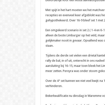
bevorderlijk voor een vlotte aanvalsopbouw
Met spijt in het hart moeten we het matchver
recepties en evenveel keer afgeblokt was h
gehypothekeerd. Over 16-9 bleef set 1 met 2
Een omgekeerd scenario in set 2 ( 1-4 en 6-1
alleen de beste Limburger op het veld, maa
gelijkmaker nooit in gevaar. Opvallend was 
staan.
Tijdens de derde set vielen een drietal kan
rally de bal, in of uit, onterecht in ons na
aansluiting bij 16-15, maar toen bleek het 
meer zetten. Pereyra was onder stoom geko
Over de 4° set kunnen we niet veel kwijt: na
verhinderen.
Bekerkwalificatie nu dinsdag in Waremme vo