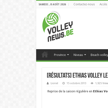
Contactez-nous
Accès 
SAMEDI , 8 AOÛT 2026
Province
Niveau
Beach-volle
[Résultats] Ethias Volley L
Lionel
15 octobre 2013
1,925 Vie
Reprise de la saison régulière en
Ethias Vo