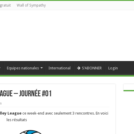
gratuit
Wall of Sympathy
y
Equipes nationales
International
S’ABONNER
Login
eague – Journée #01
ws
lley League
ce week-end avec seulement 3 rencontres. En voici
les résultats