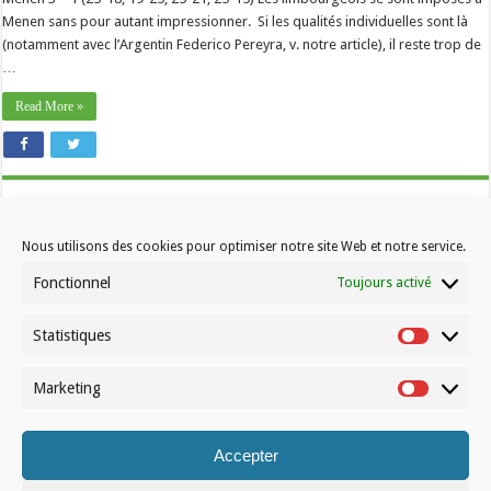
Menen sans pour autant impressionner. Si les qualités individuelles sont là
(notamment avec l’Argentin Federico Pereyra, v. notre article), il reste trop de
…
Read More »
Nous utilisons des cookies pour optimiser notre site Web et notre service.
Fonctionnel
Toujours activé
Statistiques
Contactez-nous
Statistiqu
Choisissez votre formule d’abonnement
Marketing
Marketin
À propos de Volleynews
Accepter
© Volleynews.be
2026