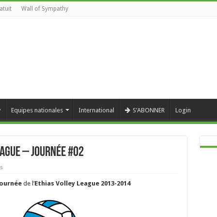
atuit
Wall of Sympathy
y
Equipes nationales
International
S’ABONNER
Login
eague – Journée #02
ws
journée
de l’
Ethias Volley League 2013-2014