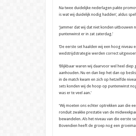
Na twee duidelijke nederlagen pakte promov
is wat wij duidelijk nodig hadden’, aldus sp
‘Jammer dat wij dat niet konden uitbouwen na
puntenwinst er in zat zaterdag.’
‘De eerste set haalden wij een hoog niveau 
wedstrijdstrategie werden correct uitgevoerd
‘Blijkbaar waren wij daarvoor wel heel diep 
aanhouden. Nu en dan liep het dan op besli
in de match kwam en zich op hetzelfde nive
sets konden wij de hoop op puntenwinst nog
was er te veel aan.’
‘Wij moeten ons echter optrekken aan die eer
ronduit zwakke prestatie van de midweekpar
bewandelen. Als het niveau van die eerste se
Bovendien heeft de groep nog een groeimar