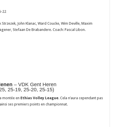
5-22
Strzezek, John Klanac, Ward Coucke, Wim Deville, Maxim
agener, Stefaan De Brabandere. Coach: Pascal Libon.
Menen
– VDK Gent Heren
25, 25-19, 25-20, 25-15)
sa montée en
Ethias Volley League
. Cela n’aura cependant pas
ainsi ses premiers points en championnat.