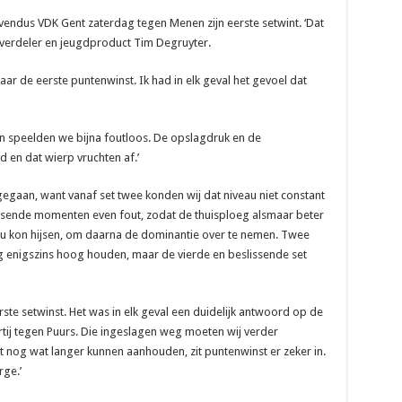
endus VDK Gent zaterdag tegen Menen zijn eerste setwint. ‘Dat
elverdeler en jeugdproduct Tim Degruyter.
ar de eerste puntenwinst. Ik had in elk geval het gevoel dat
en speelden we bijna foutloos. De opslagdruk en de
 en dat wierp vruchten af.’
gegaan, want vanaf set twee konden wij dat niveau niet constant
ssende momenten even fout, zodat de thuisploeg alsmaar beter
au kon hijsen, om daarna de dominantie over te nemen. Twee
 enigszins hoog houden, maar de vierde en beslissende set
ste setwinst. Het was in elk geval een duidelijk antwoord op de
tij tegen Puurs. Die ingeslagen weg moeten wij verder
t nog wat langer kunnen aanhouden, zit puntenwinst er zeker in.
ge.’