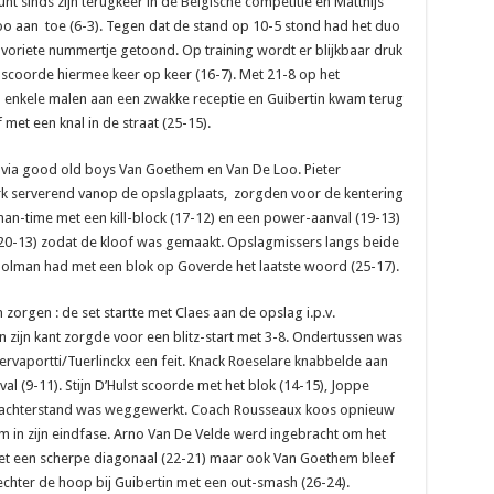
nt sinds zijn terugkeer in de Belgische competitie en Matthijs
oo aan toe (6-3). Tegen dat de stand op 10-5 stond had het duo
avoriete nummertje getoond. Op training wordt er blijkbaar druk
scoorde hiermee keer op keer (16-7). Met 21-8 op het
 enkele malen aan een zwakke receptie en Guibertin kwam terug
 met een knal in de straat (25-15).
0 via good old boys Van Goethem en Van De Loo. Pieter
terk serverend vanop de opslagplaats, zorgden voor de kentering
an-time met een kill-block (17-12) en een power-aanval (19-13)
20-13) zodat de kloof was gemaakt. Opslagmissers langs beide
oolman had met een blok op Goverde het laatste woord (25-17).
orgen : de set startte met Claes aan de opslag i.p.v.
an zijn kant zorgde voor een blitz-start met 3-8. Ondertussen was
ervaportti/Tuerlinckx een feit. Knack Roeselare knabbelde aan
al (9-11). Stijn D’Hulst scoorde met het blok (14-15), Joppe
de achterstand was weggewerkt. Coach Rousseaux koos opnieuw
m in zijn eindfase. Arno Van De Velde werd ingebracht om het
et een scherpe diagonaal (22-21) maar ook Van Goethem bleef
echter de hoop bij Guibertin met een out-smash (26-24).