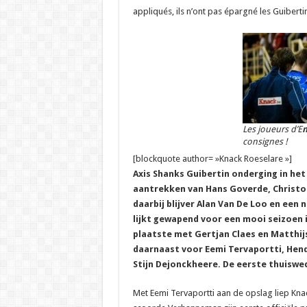
appliqués, ils n’ont pas épargné les Guibert
Les joueurs d’E
m
consignes !
[blockquote author= »Knack Roeselare »]
Axis Shanks Guibertin onderging in h
aantrekken van Hans Goverde, Christo
daarbij blijver Alan Van De Loo en een
lijkt gewapend voor een mooi seizoen 
plaatste met Gertjan Claes en Matthij
daarnaast voor Eemi Tervaportti, Hendr
Stijn Dejonckheere. De eerste thuiswe
Met Eemi Tervaportti aan de opslag liep Knack