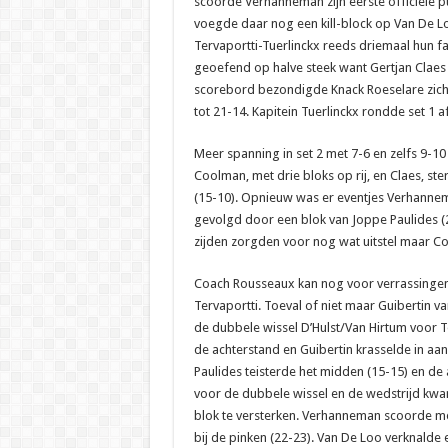
scoorde Verhanneman zijn eerste officiële pu
voegde daar nog een kill-block op Van De L
Tervaportti-Tuerlinckx reeds driemaal hun f
geoefend op halve steek want Gertjan Claes 
scorebord bezondigde Knack Roeselare zich
tot 21-14. Kapitein Tuerlinckx rondde set 1 af
Meer spanning in set 2 met 7-6 en zelfs 9-1
Coolman, met drie bloks op rij, en Claes, s
(15-10). Opnieuw was er eventjes Verhannem
gevolgd door een blok van Joppe Paulides (
zijden zorgden voor nog wat uitstel maar C
Coach Rousseaux kan nog voor verrassingen z
Tervaportti. Toeval of niet maar Guibertin v
de dubbele wissel D’Hulst/Van Hirtum voor T
de achterstand en Guibertin krasselde in aanv
Paulides teisterde het midden (15-15) en 
voor de dubbele wissel en de wedstrijd kwa
blok te versterken. Verhanneman scoorde m
bij de pinken (22-23). Van De Loo verknalde 