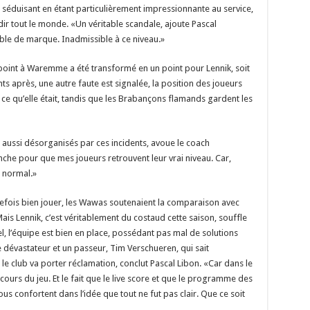
 séduisant en étant particulièrement impressionnante au service,
ndir tout le monde. «Un véritable scandale, ajoute Pascal
able de marque. Inadmissible à ce niveau.»
oint à Waremme a été transformé en un point pour Lennik, soit
nts après, une autre faute est signalée, la position des joueurs
à ce qu’elle était, tandis que les Brabançons flamands gardent les
 aussi désorganisés par ces incidents, avoue le coach
nche pour que mes joueurs retrouvent leur vrai niveau. Car,
u normal.»
utefois bien jouer, les Wawas soutenaient la comparaison avec
ais Lennik, c’est véritablement du costaud cette saison, souffle
l, l’équipe est bien en place, possédant pas mal de solutions
e dévastateur et un passeur, Tim Verschueren, qui sait
 le club va porter réclamation, conclut Pascal Libon. «Car dans le
cours du jeu. Et le fait que le live score et que le programme des
 confortent dans l’idée que tout ne fut pas clair. Que ce soit