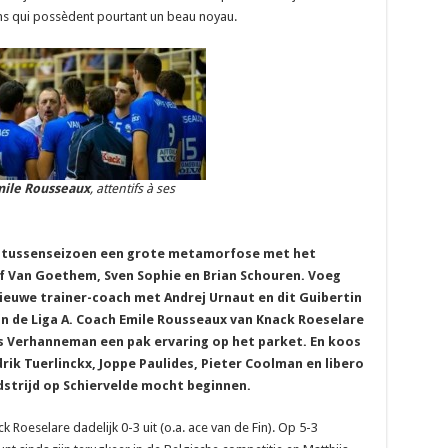
ins qui possèdent pourtant un beau noyau.
ile Rousseaux
, attentifs à ses
et tussenseizoen een grote metamorfose met het
f Van Goethem, Sven Sophie en Brian Schouren. Voeg
 nieuwe trainer-coach met Andrej Urnaut en dit Guibertin
in de Liga A. Coach Emile Rousseaux van Knack Roeselare
s Verhanneman een pak ervaring op het parket. En koos
ik Tuerlinckx, Joppe Paulides, Pieter Coolman en libero
dstrijd op Schiervelde mocht beginnen.
 Roeselare dadelijk 0-3 uit (o.a. ace van de Fin). Op 5-3