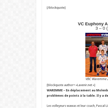
[/blockquote]
VC Euphony A
3 – 0 
VBC Waremme 2
[blockquote author= »Lavenir.net »]
WAREMME – En déplacement au Molenbos
problèmes de points à la table. Il y a d
Les volleyeurs wawas et leur coach, Pascal Li