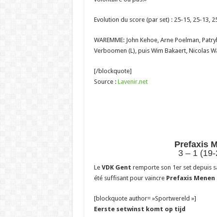
Evolution du score (par set) : 25-15, 25-13, 2
WAREMME: John Kehoe, Arne Poelman, Patryk 
Verboomen (L), puis Wim Bakaert, Nicolas W
[/blockquote]
Source :
Lavenir.net
Prefaxis 
3 – 1 (19-
Le
VDK Gent
remporte son 1er set depuis 
été suffisant pour vaincre
Prefaxis Menen
[blockquote author= »Sportwereld »]
Eerste setwinst komt op tijd