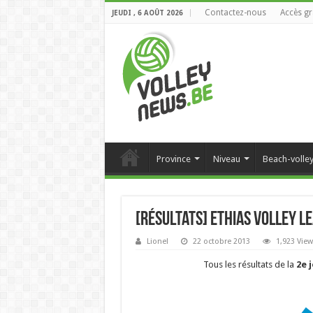
Contactez-nous
Accès gr
JEUDI , 6 AOÛT 2026
Province
Niveau
Beach-volle
[Résultats] Ethias Volley L
Lionel
22 octobre 2013
1,923 Vie
Tous les résultats de la
2e 