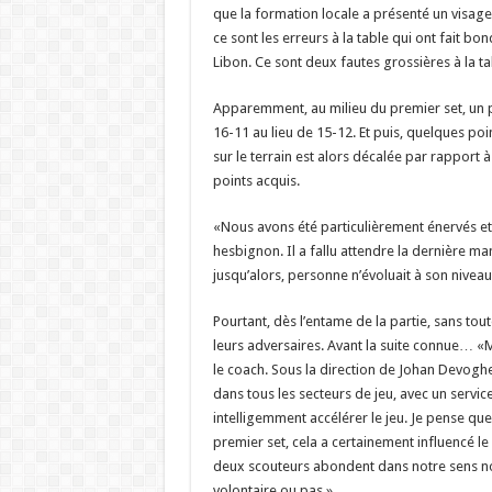
que la formation locale a présenté un visage
ce sont les erreurs à la table qui ont fait bo
Libon. Ce sont deux fautes grossières à la t
Apparemment, au milieu du premier set, un p
16-11 au lieu de 15-12. Et puis, quelques poi
sur le terrain est alors décalée par rapport 
points acquis.
«Nous avons été particulièrement énervés et
hesbignon. Il a fallu attendre la dernière ma
jusqu’alors, personne n’évoluait à son nivea
Pourtant, dès l’entame de la partie, sans to
leurs adversaires. Avant la suite connue… «M
le coach. Sous la direction de Johan Devoghe
dans tous les secteurs de jeu, avec un servic
intelligemment accélérer le jeu. Je pense que
premier set, cela a certainement influencé le 
deux scouteurs abondent dans notre sens nous
volontaire ou pas.»