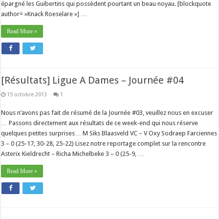
épargné les Guibertins qui possèdent pourtant un beau noyau. [blockquote
author= »Knack Roeselare »] …
Read More »
[Résultats] Ligue A Dames – Journée #04
15 octobre 2013
1
Nous n’avons pas fait de résumé de la Journée #03, veuillez nous en excuser
… Passons directement aux résultats de ce week-end qui nous réserve
quelques petites surprises… M Siks Blaasveld VC – V Oxy Sodraep Farciennes
3 – 0 (25-17, 30-28, 25-22) Lisez notre reportage complet sur la rencontre
Asterix Kieldrecht – Richa Michelbeke 3 – 0 (25-9, …
Read More »