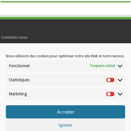
Contactez-nous
Choisissez votre formule d’abonnement
À propos de Volleynews
Nous utilisons des cookies pour optimiser notre site Web et notre service.
Fonctionnel
Toujours activé
© Volleynews.be
2026
Statistiques
Conditions générales
|
Déclaration de confidentialité
|
Cookies
|
Disclaimer
Statistiqu
Marketing
Français
Nederlands
Marketin
Accepter
Ignorer