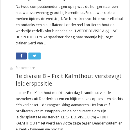
Na twee competitienederlagen op rij was de honger naar een
nieuwe overwinning groot bij Herenthout. En dat was ook te
merken tijdens de wedstrijd. De bezoekers vochten voor elke bal
en ondanks een niet aflatend Londerzeel kon Herenthout de
wedstrijd redelijk vlot binnenhalen. TWEEDE DIVISIE A (v) – VC
HERENTHOUT “Elke speelster droeg haar steentje bij”, zegt
trainer Gerd Van …
9 novembre
1e divisie B – Fixit Kalmthout verstevigt
leiderspositie
Leider Fixit Kalmthout maakte zaterdag brandhout van de
bezoekers uit Denderhoutem en blijft met zes op zes – en slechts
één verliesset – de rangschikking aanvoeren. Het kon zelf
profiteren van misstappen van de concurrentie om zijn
leidersplaats te versterken. EERSTE DIVISIE B (m) – FIXIT
KALMTHOUT “Het werd een vlotte zege tegen Denderhoutem en
eigenlijk kwamen we nooit in …