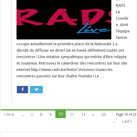
RADS
La
Louvièr
e, dont
l’équipe
fanion
occupe actuellement la première place de la Nationale 2 a
décidé de diffuser en direct (et en haute définition) toutes ses
rencontres ! Une initative sympathique qui mérite d’être relayée
et soutenue. Retrouvez le calendrier des rencontres sur leur site
internet http://www.rads.be/livetv/ Visionnez toutes les
rencontres passées sur leur chaîne Youtube ! Le …
10
« First
...
«
8
9
11
12
»
20
Page 10 of 23
...
Last »