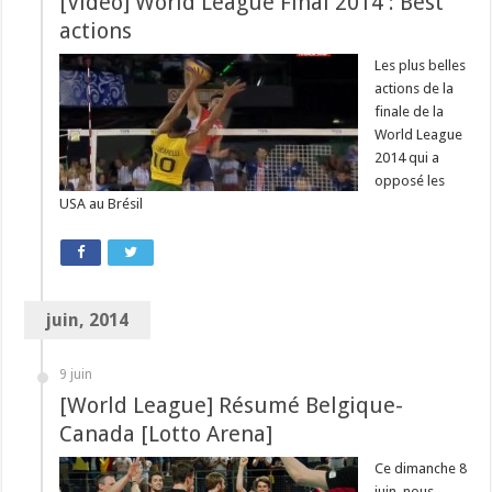
[Video] World League Final 2014 : Best
actions
Les plus belles
actions de la
finale de la
World League
2014 qui a
opposé les
USA au Brésil
juin, 2014
9 juin
[World League] Résumé Belgique-
Canada [Lotto Arena]
Ce dimanche 8
juin, nous