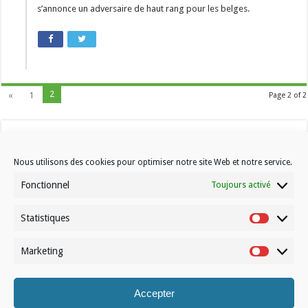
s’annonce un adversaire de haut rang pour les belges.
2
«
1
Page 2 of 2
Nous utilisons des cookies pour optimiser notre site Web et notre service.
Fonctionnel
Toujours activé
Statistiques
Contactez-nous
Statistiqu
Choisissez votre formule d’abonnement
Marketing
Marketin
À propos de Volleynews
Accepter
© Volleynews.be
2026