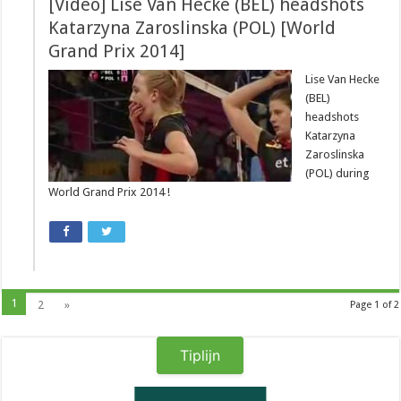
[Video] Lise Van Hecke (BEL) headshots
Katarzyna Zaroslinska (POL) [World
Grand Prix 2014]
Lise Van Hecke
(BEL)
headshots
Katarzyna
Zaroslinska
(POL) during
World Grand Prix 2014 !
1
2
»
Page 1 of 2
Tiplijn