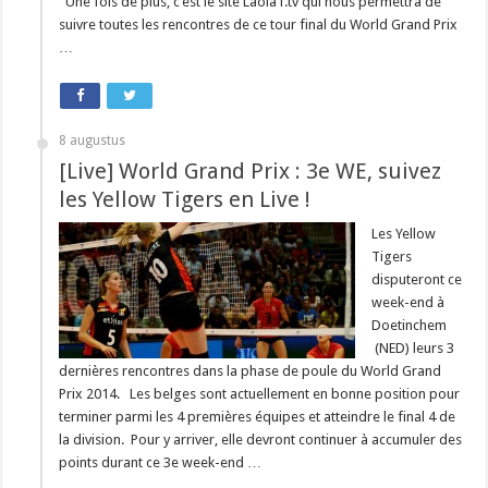
Une fois de plus, c’est le site Laola1.tv qui nous permettra de
suivre toutes les rencontres de ce tour final du World Grand Prix
…
8 augustus
[Live] World Grand Prix : 3e WE, suivez
les Yellow Tigers en Live !
Les Yellow
Tigers
disputeront ce
week-end à
Doetinchem
(NED) leurs 3
dernières rencontres dans la phase de poule du World Grand
Prix 2014. Les belges sont actuellement en bonne position pour
terminer parmi les 4 premières équipes et atteindre le final 4 de
la division. Pour y arriver, elle devront continuer à accumuler des
points durant ce 3e week-end …