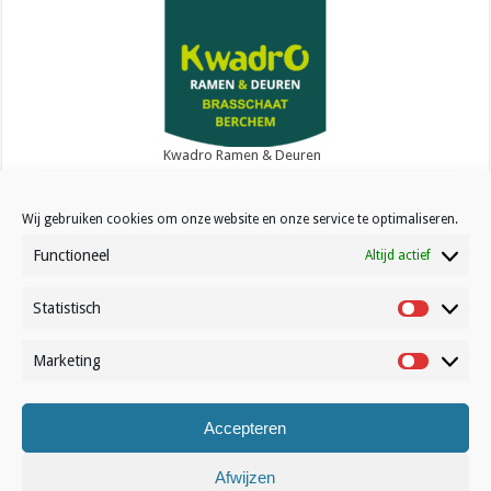
Kwadro Ramen & Deuren
Wij gebruiken cookies om onze website en onze service te optimaliseren.
Functioneel
Altijd actief
Statistisch
Contact
Statistisc
Over Volleynews
Marketing
Marketin
Abonneer nu
Accepteren
© Volleynews.be
2026
Algemene voorwaarden
|
Privacy
|
Cookies
|
Disclaimer
Afwijzen