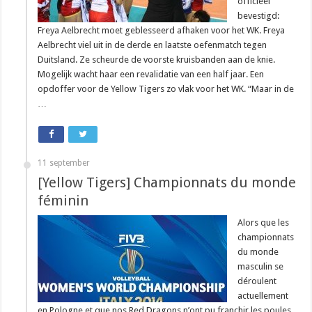
officieel
bevestigd:
Freya Aelbrecht moet geblesseerd afhaken voor het WK. Freya
Aelbrecht viel uit in de derde en laatste oefenmatch tegen
Duitsland. Ze scheurde de voorste kruisbanden aan de knie.
Mogelijk wacht haar een revalidatie van een half jaar. Een
opdoffer voor de Yellow Tigers zo vlak voor het WK. “Maar in de
…
11 september
[Yellow Tigers] Championnats du monde
féminin
Alors que les
championnats
du monde
masculin se
déroulent
actuellement
en Pologne et que nos Red Dragons n’ont pu franchir les poules