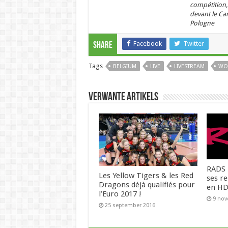
compétition, 
devant le Can
Pologne
Facebook
Twitter
Share
Tags
BELGIUM
LIVE
LIVESTREAM
WO
Verwante artikels
RADS 
Les Yellow Tigers & les Red
ses re
Dragons déjà qualifiés pour
en HD
l’Euro 2017 !
9 no
25 september 2016