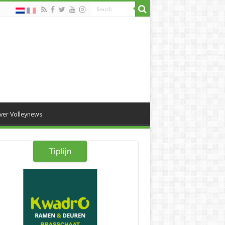
ver Volleynews
Tiplijn