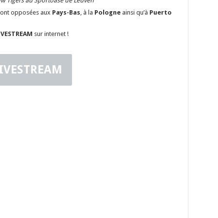
low Tigers au Sportoase de Leuven
ont opposées aux
Pays-Bas
, à la
Pologne
ainsi qu’à
Puerto
IVESTREAM
sur internet !
IVESTREAM