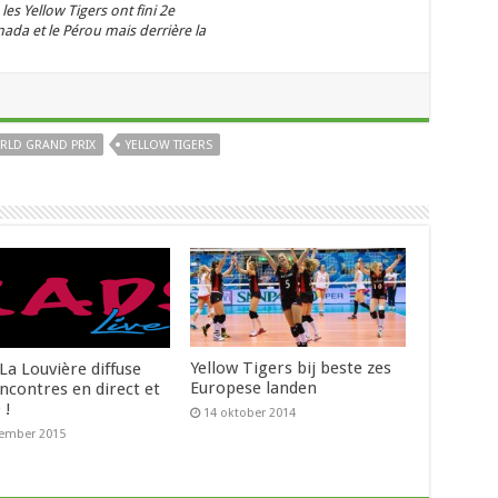
les Yellow Tigers ont fini 2e
ada et le Pérou mais derrière la
RLD GRAND PRIX
YELLOW TIGERS
Yellow Tigers bij beste zes
La Louvière diffuse
Europese landen
ncontres en direct et
 !
14 oktober 2014
vember 2015