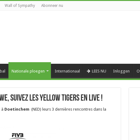
Wall of Sympathy
Abonneer nu
bal
Nationale ploegen
Internationaal
LEES NU
Inloggen
O
WE, suivez les Yellow Tigers en Live !
d à
Doetinchem
(NED) leurs 3 dernières rencontres dans la