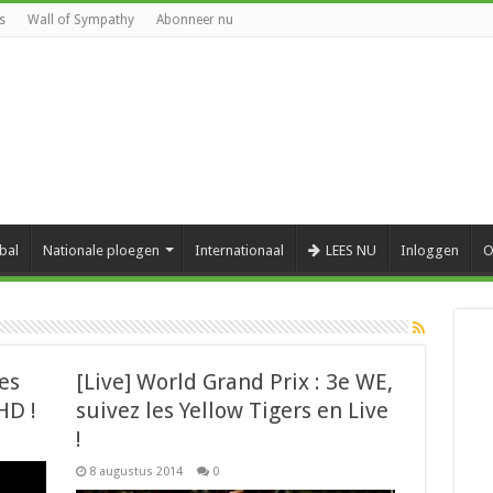
s
Wall of Sympathy
Abonneer nu
bal
Nationale ploegen
Internationaal
LEES NU
Inloggen
O
es
[Live] World Grand Prix : 3e WE,
HD !
suivez les Yellow Tigers en Live
!
8 augustus 2014
0