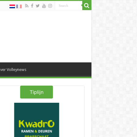
ver Volleynews
Tiplijn