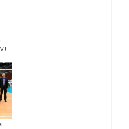
w
V !
3