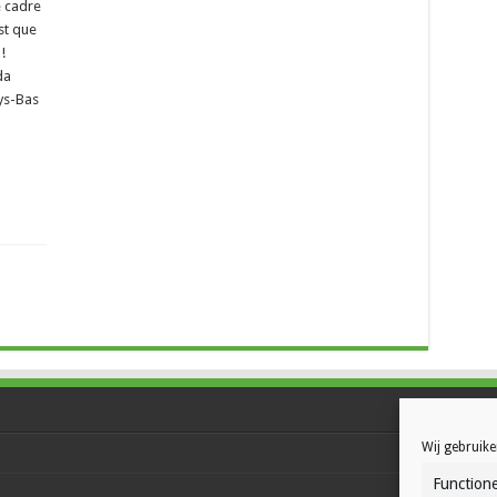
e cadre
st que
!
da
ys-Bas
Wij gebruike
Functione