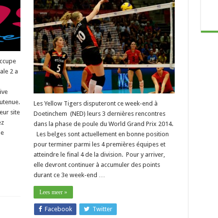
occupe
ale 2 a
ive
outenue.
Les Yellow Tigers disputeront ce week-end à
eur site
Doetinchem (NED) leurs 3 dernières rencontres
ez
dans la phase de poule du World Grand Prix 2014.
ne
Les belges sont actuellement en bonne position
pour terminer parmi les 4 premières équipes et
atteindre le final 4 de la division. Pour y arriver,
elle devront continuer à accumuler des points
durant ce 3e week-end …
Lees meer »
Facebook
Twitter