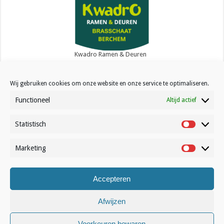
BELGOROD – Zenit KAZAN …
Lees meer »
Kwadro Ramen & Deuren
Wij gebruiken cookies om onze website en onze service te optimaliseren.
Functioneel
Altijd actief
Statistisch
Contact
Statistisc
Over Volleynews
Marketing
Marketin
Abonneer nu
Accepteren
© Volleynews.be
2026
Algemene voorwaarden
|
Privacy
|
Cookies
|
Disclaimer
Afwijzen
Français
Nederlands
Voorkeuren bewaren