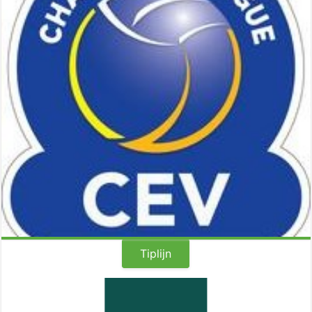
Ce week-end auront lieu les demis et finales de la Champion’s League. Les 4
Tiplijn
rencontres seront diffusées en direct sur LAOLA1.tv Voici le calendrier des
rencontres, retrouvez les dans notre Live Center (http://live.volleynews.be)
Datum / Date Compétition / Competitie Wedstrijd/Rencontre Heure / Uur
Lien / Link 22/03/2014 CEV Champions League : Semi-Final (1) M Belogorie