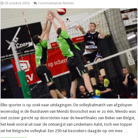
sur
29 octobre 2016
Commentaires fermés
Beker
–
Mendo
verdedigt
zich
kranig
tegen
Lindemans
Aalst
Elke sporter is op zoek naar uitdagingen. De volleybalmatch van afgelopen
woensdag in de thuishaven van Mendo Booischot was er zo één. Mendo was
niet zozeer gericht op doorstoten naar de kwartfinales van Beker van België,
het keek vooral uit naar de ontvangst van Lindemans Aalst, toch een topper
uit het Belgische volleybal. Een 250-tal bezoekers daagde op om mee …