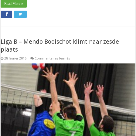
Read More »
Liga B – Mendo Booischot klimt naar zesde
plaats
sur
28 février 2016
Commentaires fermés
Liga
B
–
Mendo
Booischot
klimt
naar
zesde
plaats