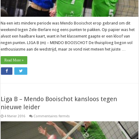
Na een iets mindere periode was Mendo Booischot erop gebrand om dit
weekend tegen Zele-Berlare nog eens punten te pakken. Op papier was het
alvast een haalbare kaart, want in het klassement gaapte er een kloof van
negen punten. LIGA B (m) – MENDO BOOISCHOT De thuisploeg begon vol
enthousiasme aan de wedstrijd, maar ze vond niet meteen het juiste …
Read More »
Liga B – Mendo Booischot kansloos tegen
nieuwe leider
sur
4 février 2016
Commentaires fermés
Liga
B
–
Mendo
Booischot