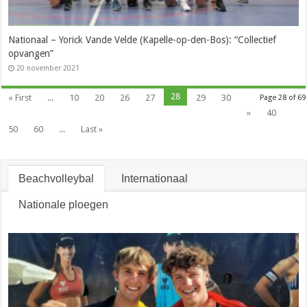
Nationaal – Yorick Vande Velde (Kapelle-op-den-Bos): “Collectief
opvangen”
20 november 2021
28
« First
...
10
20
26
27
29
30
Page 28 of 69
»
40
50
60
...
Last »
Beachvolleybal
Internationaal
Nationale ploegen