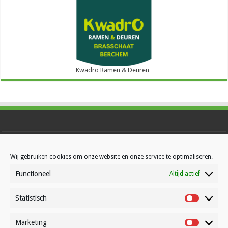
Kwadro Ramen & Deuren
Contact
Wij gebruiken cookies om onze website en onze service te optimaliseren.
Over Volleynews
Functioneel
Abonneer nu
Altijd actief
Statistisch
Statistisc
© Volleynews.be
2026
Algemene voorwaarden
|
Privacy
|
Cookies
|
Disclaimer
Marketing
Marketin