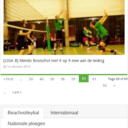
[LIGA B] Mendo Booischot met 9 op 9 mee aan de leiding
14 oktober 2014
60
« First
...
30
40
50
58
59
61
Page 60 of 69
62
»
...
Last »
Beachvolleybal
Internationaal
Nationale ploegen