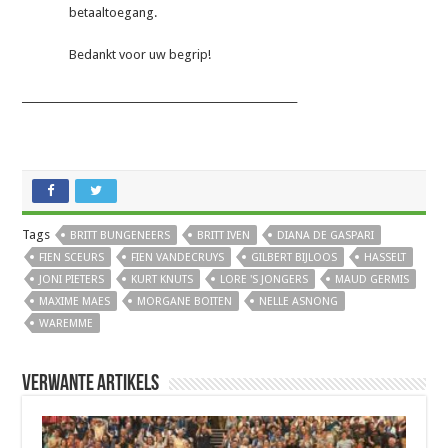
betaaltoegang.
Bedankt voor uw begrip!
_______________________________________________________
Tags
BRITT BUNGENEERS
BRITT IVEN
DIANA DE GASPARI
FIEN SCEURS
FIEN VANDECRUYS
GILBERT BIJLOOS
HASSELT
JONI PIETERS
KURT KNUTS
LORE 'S JONGERS
MAUD GERMIS
MAXIME MAES
MORGANE BOITEN
NELLE ASNONG
WAREMME
Verwante artikels