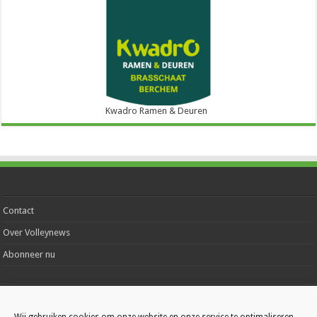
Kwadro Ramen & Deuren
Contact
Over Volleynews
Abonneer nu
© Volleynews.be
2026
Algemene voorwaarden
|
Privacy
|
Cookies
|
Disclaimer