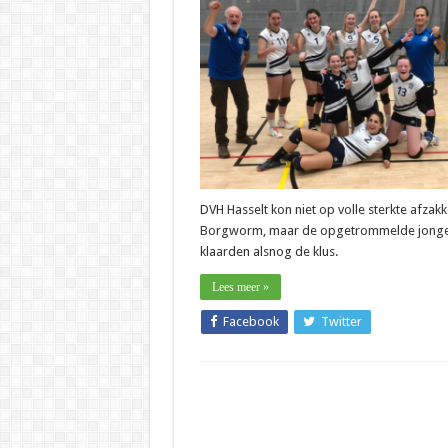
–
Diana
De
Gaspar
(DVH
Hasselt
“We
blikken
voorzic
omhoo
DVH Hasselt kon niet op volle sterkte afzak
Borgworm, maar de opgetrommelde jong
klaarden alsnog de klus.
Lees meer »
Facebook
Twitter