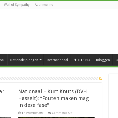
Wall of Sympathy
Abonneer nu
bal
Nationale ploegen
Internationaal
LEES NU
Inloggen
O
ari
Nationaal – Kurt Knuts (DVH
Hasselt): “Fouten maken mag
in deze fase”
on
4 november 2021
Comments Off
aal
Nationaal