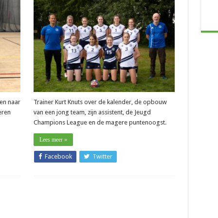
–
Kurt
Knuts
i
(DVH
Hasselt):
):
“Fouten
maken
mag
htig
in
g”
deze
fase”
ken naar
Trainer Kurt Knuts over de kalender, de opbouw
eren
van een jong team, zijn assistent, de Jeugd
Champions League en de magere puntenoogst.
Lees meer »
Facebook
Twitter