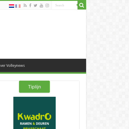
ver Volleynews
Tiplijn