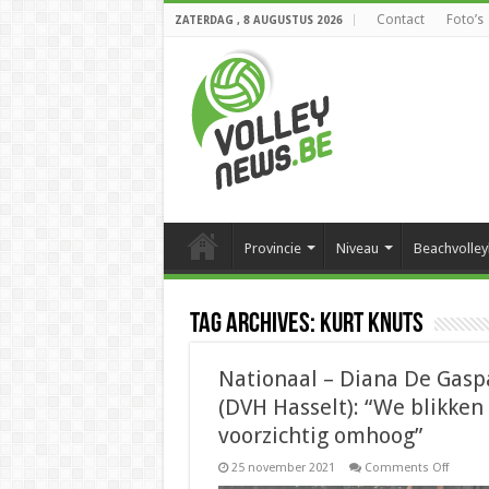
Contact
Foto’s
ZATERDAG , 8 AUGUSTUS 2026
Provincie
Niveau
Beachvolley
Tag Archives:
Kurt Knuts
Nationaal – Diana De Gasp
(DVH Hasselt): “We blikken
voorzichtig omhoog”
on
25 november 2021
Comments Off
Nation