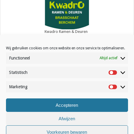
Kwadro Ramen & Deuren
Wij gebruiken cookies om onze website en onze service te optimaliseren.
Functioneel
Altijd actief
Statistisch
Contact
Statistisc
Over Volleynews
Marketing
Marketin
Abonneer nu
Accepteren
© Volleynews.be
2026
Afwijzen
Algemene voorwaarden
|
Privacy
|
Cookies
|
Disclaimer
Voorkeuren bewaren
Nederlands