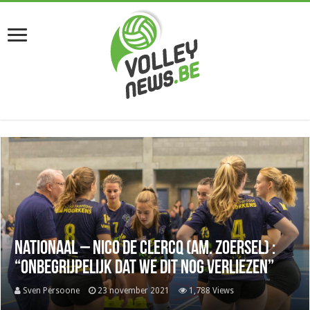
Nationaal – Nico De Clercq (Am. Zoersel) :
“Onbegrijpelijk dat we dit nog verliezen”
Sven Persoone
23 november 2021
1,788 Views