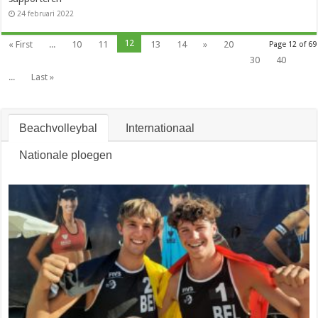
24 februari 2022
12
« First
...
10
11
13
14
»
20
Page 12 of 69
30
40
...
Last »
Beachvolleybal
Internationaal
Nationale ploegen