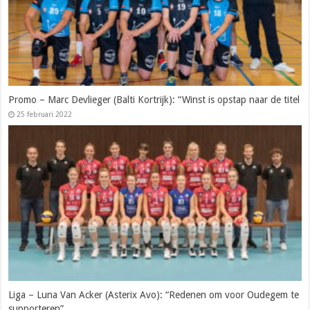
Promo – Marc Devlieger (Balti Kortrijk): “Winst is opstap naar de titel
25 februari 2022
Liga – Luna Van Acker (Asterix Avo): “Redenen om voor Oudegem te
supporteren”