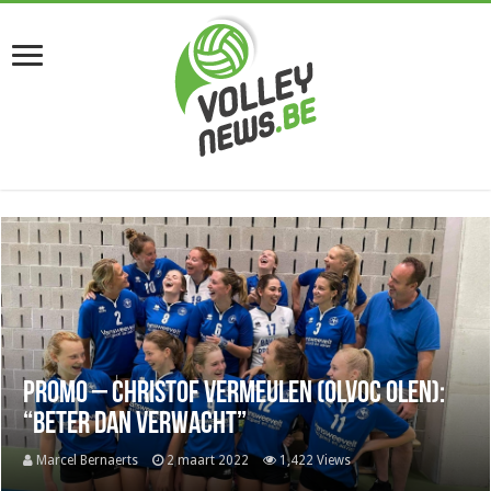
Promo – Christof Vermeulen (Olvoc Olen):
“Beter dan verwacht”
Marcel Bernaerts
2 maart 2022
1,422 Views