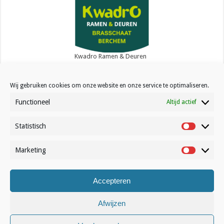
Kwadro Ramen & Deuren
Wij gebruiken cookies om onze website en onze service te optimaliseren.
Functioneel
Altijd actief
Statistisch
Contact
Statistisc
Over Volleynews
Marketing
Marketin
Abonneer nu
Accepteren
© Volleynews.be
2026
Algemene voorwaarden
|
Privacy
|
Cookies
|
Disclaimer
Afwijzen