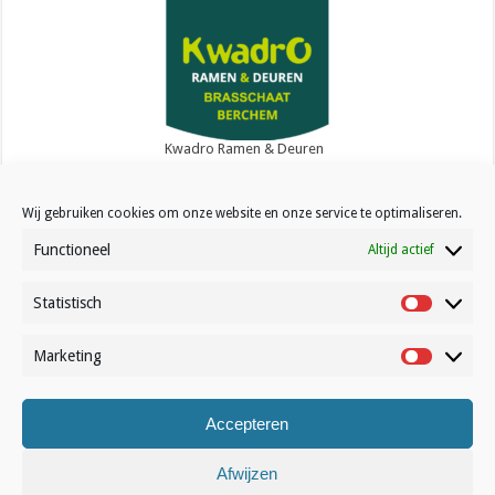
Kwadro Ramen & Deuren
Wij gebruiken cookies om onze website en onze service te optimaliseren.
Functioneel
Altijd actief
Statistisch
Contact
Statistisc
Over Volleynews
Marketing
Marketin
Abonneer nu
Accepteren
© Volleynews.be
2026
Algemene voorwaarden
|
Privacy
|
Cookies
|
Disclaimer
Afwijzen