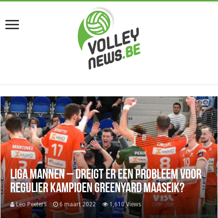
Liga mannen – Dreigt er een probleem voor
regulier kampioen Greenyard Maaseik?
Leo Peeters
6 maart 2022
1,610 Views