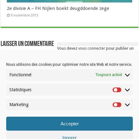
2e divisie A – FH Nijlen boekt deugddoende zege
9 novembre 2015
Laisser un commentaire
Vous devez
vous connecter
pour publier un
commentaire.
Nous utilisons des cookies pour optimiser notre site Web et notre service.
Fonctionnel
Toujours activé
Statistiques
Statistiqu
Contactez-nous
Marketing
Marketin
Choisissez votre formule d’abonnement
À propos de Volleynews
Accepter
Ignorer