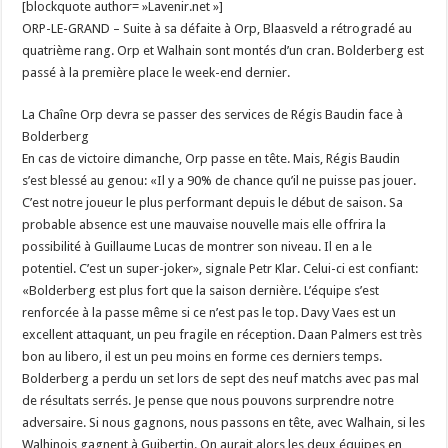
[blockquote author= »Lavenir.net »]
ORP-LE-GRAND – Suite à sa défaite à Orp, Blaasveld a rétrogradé au
quatrième rang. Orp et Walhain sont montés d’un cran. Bolderberg est
passé à la première place le week-end dernier.
La Chaîne Orp devra se passer des services de Régis Baudin face à
Bolderberg
En cas de victoire dimanche, Orp passe en tête. Mais, Régis Baudin
s’est blessé au genou: «Il y a 90% de chance qu’il ne puisse pas jouer.
C’est notre joueur le plus performant depuis le début de saison. Sa
probable absence est une mauvaise nouvelle mais elle offrira la
possibilité à Guillaume Lucas de montrer son niveau. Il en a le
potentiel. C’est un super-joker», signale Petr Klar. Celui-ci est confiant:
«Bolderberg est plus fort que la saison dernière. L’équipe s’est
renforcée à la passe même si ce n’est pas le top. Davy Vaes est un
excellent attaquant, un peu fragile en réception. Daan Palmers est très
bon au libero, il est un peu moins en forme ces derniers temps.
Bolderberg a perdu un set lors de sept des neuf matchs avec pas mal
de résultats serrés. Je pense que nous pouvons surprendre notre
adversaire. Si nous gagnons, nous passons en tête, avec Walhain, si les
Walhinois gagnent à Guibertin. On aurait alors les deux équipes en