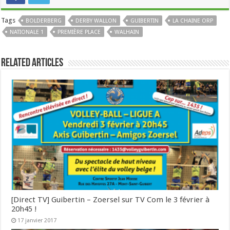
Tags
BOLDERBERG
DERBY WALLON
GUIBERTIN
LA CHAINE ORP
NATIONALE 1
PREMIÈRE PLACE
WALHAIN
Related Articles
[Direct TV] Guibertin – Zoersel sur TV Com le 3 février à
20h45 !
17 janvier 2017