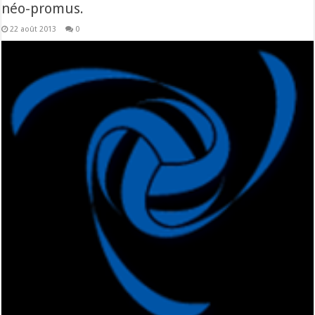
néo-promus.
22 août 2013
0