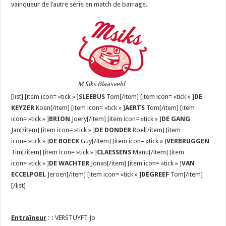
vainqueur de l’autre série en match de barrage.
M Siks Blaasveld
[list] [item icon= »tick » ]
SLEEBUS
Tom[/item] [item icon= »tick » ]
DE
KEYZER
Koen[/item] [item icon= »tick » ]
AERTS
Tom[/item] [item
icon= »tick » ]
BRION
Joery[/item] [item icon= »tick » ]
DE GANG
Jan[/item] [item icon= »tick » ]
DE DONDER
Roel[/item] [item
icon= »tick » ]
DE BOECK
Guy[/item] [item icon= »tick » ]
VERBRUGGEN
Tim[/item] [item icon= »tick » ]
CLAESSENS
Manu[/item] [item
icon= »tick » ]
DE WACHTER
Jonas[/item] [item icon= »tick » ]
VAN
ECCELPOEL
Jeroen[/item] [item icon= »tick » ]
DEGREEF
Tom[/item]
[/list]
Entraîneur
:
:
VERSTUYFT Jo