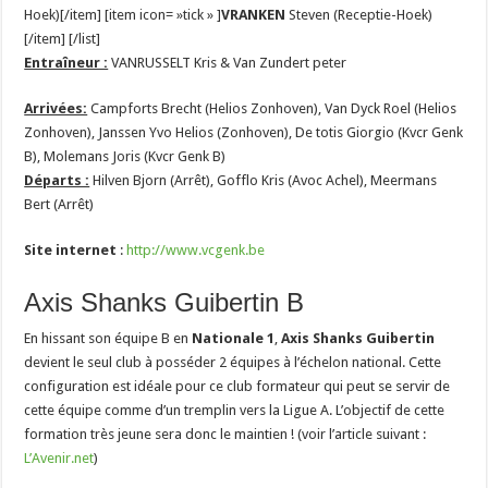
Hoek)[/item] [item icon= »tick » ]
VRANKEN
Steven (Receptie-Hoek)
[/item] [/list]
Entraîneur :
VANRUSSELT Kris & Van Zundert peter
Arrivées:
Campforts Brecht (Helios Zonhoven), Van Dyck Roel (Helios
Zonhoven), Janssen Yvo Helios (Zonhoven), De totis Giorgio (Kvcr Genk
B), Molemans Joris (Kvcr Genk B)
Départs :
Hilven Bjorn (Arrêt), Gofflo Kris (Avoc Achel), Meermans
Bert (Arrêt)
Site internet
:
http://www.vcgenk.be
Axis Shanks Guibertin B
En hissant son équipe B en
Nationale 1
,
Axis Shanks Guibertin
devient le seul club à posséder 2 équipes à l’échelon national. Cette
configuration est idéale pour ce club formateur qui peut se servir de
cette équipe comme d’un tremplin vers la Ligue A. L’objectif de cette
formation très jeune sera donc le maintien ! (voir l’article suivant :
L’Avenir.net
)