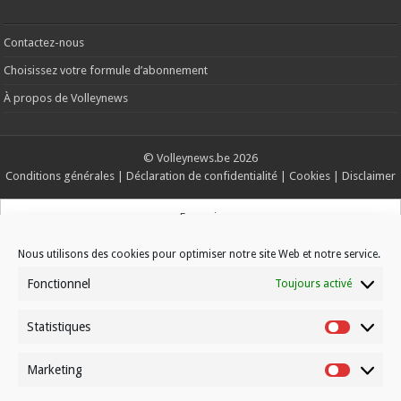
Contactez-nous
Choisissez votre formule d’abonnement
À propos de Volleynews
© Volleynews.be
2026
Conditions générales
|
Déclaration de confidentialité
|
Cookies
|
Disclaimer
Français
Nous utilisons des cookies pour optimiser notre site Web et notre service.
Fonctionnel
Toujours activé
Statistiques
Statistiqu
Marketing
Marketin