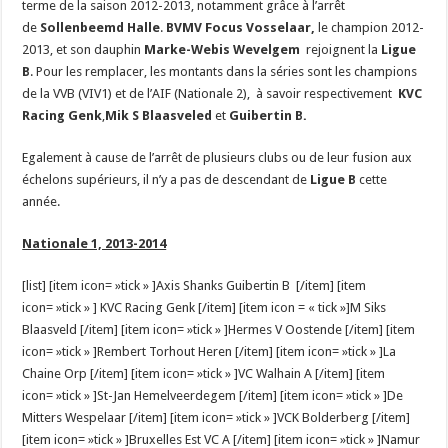
terme de la saison 2012-2013, notamment grâce à l’arrêt
de
Sollenbeemd Halle
.
BVMV Focus Vosselaar,
le champion 2012-
2013, et son dauphin
Marke-Webis Wevelgem
rejoignent la
Ligue
B
. Pour les remplacer, les montants dans la séries sont les champions
de la VVB (VIV1) et de l’AIF (Nationale 2), à savoir respectivement
KVC
Racing Genk
,
Mik S Blaasveled
et
Guibertin B.
Egalement à cause de l’arrêt de plusieurs clubs ou de leur fusion aux
échelons supérieurs, il n’y a pas de descendant de
Ligue B
cette
année.
Nationale 1, 2013-2014
[list] [item icon= »tick » ]Axis Shanks Guibertin B [/item] [item
icon= »tick » ] KVC Racing Genk [/item] [item icon = « tick »]M Siks
Blaasveld [/item] [item icon= »tick » ]Hermes V Oostende [/item] [item
icon= »tick » ]Rembert Torhout Heren [/item] [item icon= »tick » ]La
Chaine Orp [/item] [item icon= »tick » ]VC Walhain A [/item] [item
icon= »tick » ]St-Jan Hemelveerdegem [/item] [item icon= »tick » ]De
Mitters Wespelaar [/item] [item icon= »tick » ]VCK Bolderberg [/item]
[item icon= »tick » ]Bruxelles Est VC A [/item] [item icon= »tick » ]Namur