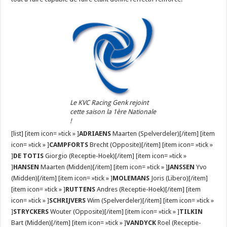
Le KVC Racing Genk rejoint
cette saison la 1ère Nationale
!
[list] [item icon= »tick » ]
ADRIAENS
Maarten (Spelverdeler)[/item] [item
icon= »tick » ]
CAMPFORTS
Brecht (Opposite)[/item] [item icon= »tick »
]
DE TOTIS
Giorgio (Receptie-Hoek)[/item] [item icon= »tick »
]
HANSEN
Maarten (Midden)[/item] [item icon= »tick » ]
JANSSEN
Yvo
(Midden)[/item] [item icon= »tick » ]
MOLEMANS
Joris (Libero)[/item]
[item icon= »tick » ]
RUTTENS
Andres (Receptie-Hoek)[/item] [item
icon= »tick » ]
SCHRIJVERS
Wim (Spelverdeler)[/item] [item icon= »tick »
]
STRYCKERS
Wouter (Opposite)[/item] [item icon= »tick » ]
TILKIN
Bart (Midden)[/item] [item icon= »tick » ]
VANDYCK
Roel (Receptie-