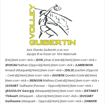
Axis Shanks Guibertin a vu son
équipe B se hisser en 1ère Nationale
[list] [item icon= »tick » ]
DOR
Johan (Central)[/item] [item icon= »tick »
]
BOKIAU
Nathan (Opposé)[/item] [item icon= »tick » ]
LAMBINON
Arnaud (Attaquant)[/item] [item icon= »tick » ]
DELIE
Joachim (Opposé
– Central)[/item] [item icon= »tick » ]
GUSBIN
Quentin (Central)[/item]
[item icon= »tick » ]
RENSON
Mathieu (Central)[/item] [item icon= »tick »
]
GODART
Guillaume (Passeur – Opposé)[/item] [item icon= »tick »
]
JEGOULOV Georgiy
(Attaquant)[/item] [item icon= »tick » ]
DETANDT
Thibault
(Attaquant – Libero)[/item] [item icon= »tick » ]
DUSSART
Guillaume
(Attaquant – Opposé)[/item] [item icon= »tick » ]
VANDER