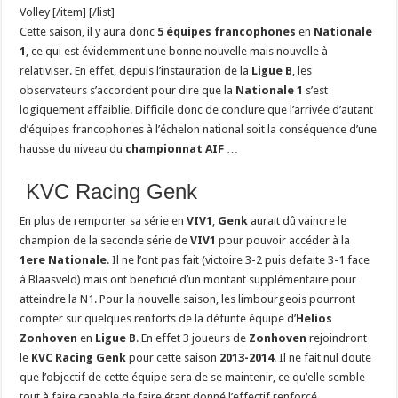
Volley [/item] [/list]
Cette saison, il y aura donc
5 équipes francophones
en
Nationale
1
, ce qui est évidemment une bonne nouvelle mais nouvelle à
relativiser. En effet, depuis l’instauration de la
Ligue B
, les
observateurs s’accordent pour dire que la
Nationale 1
s’est
logiquement affaiblie. Difficile donc de conclure que l’arrivée d’autant
d’équipes francophones à l’échelon national soit la conséquence d’une
hausse du niveau du
championnat AIF
…
KVC Racing Genk
En plus de remporter sa série en
VIV1
,
Genk
aurait dû vaincre le
champion de la seconde série de
VIV1
pour pouvoir accéder à la
1ere Nationale
. Il ne l’ont pas fait (victoire 3-2 puis defaite 3-1 face
à Blaasveld) mais ont beneficié d’un montant supplémentaire pour
atteindre la N1. Pour la nouvelle saison, les limbourgeois pourront
compter sur quelques renforts de la défunte équipe d’
Helios
Zonhoven
en
Ligue B
. En effet 3 joueurs de
Zonhoven
rejoindront
le
KVC Racing Genk
pour cette saison
2013-2014
. Il ne fait nul doute
que l’objectif de cette équipe sera de se maintenir, ce qu’elle semble
tout à faire capable de faire étant donné l’effectif renforcé.