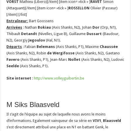
VORST
Mathieu (Libero)[/item] [item icon= »tick » ]
RAVET
Simon
(Attaquant)[/item] [item icon= »tick » ]
ROSSILLON
Olivier (Passeur)
[/item] [/list]
Entraîneur:
Bart Goossens
Arrivées
: Nathan
Bokiau
(Axis Shanks, N2), Johan
Dor
(Orp, N1),
Thibault
Detandt
(Nivelles, Ligue B), Guillaume
Dussart
(Baudour,
N2), Georgiy
Jegoulov
(Hal, N1).
Départs
: Fabian
Belemans
(Axis Shanks, P1), Maxime
Chaussée
(Axis Shanks, N2), Robin
de Wergifosse
(Axis Shanks, N2), Gaetano
Favero
(Axis Shanks, P1), Jean-Marc
Nollet
(Axis Shanks, N2), Ludovic
Seelde
(Axis Shanks, P1).
Site internet
:
http://www.volleyguibertin.be
M Siks Blaasveld
Il s’agit de l’équipe au sujet de laquelle nous avons le moins
d’informations. Egalement vainqueur de sa série en
VIV1
,
Blaasveld
s’est directement attribué une place en N1 en battant Genk, le