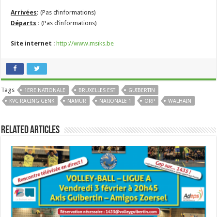
Arrivées
:
(Pas d’informations)
Départs
:
(Pas d’informations)
Site internet
:
http://www.msiks.be
Tags
1ERE NATIONALE
BRUXELLES EST
GUIBERTIN
KVC RACING GENK
NAMUR
NATIONALE 1
ORP
WALHAIN
Related Articles