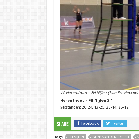
VC Herenthout – FH Nijlen (1ste Provinciale)
Herenthout – FH Nijlen 3-1
Setstanden: 26-24, 13-25, 25-14, 25-12.
Facebook
Twitter
Share
Tags
FH NIJLEN
GERD VAN DEN BOSCH