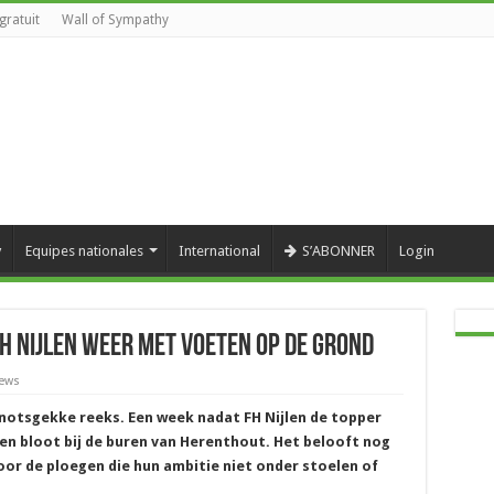
gratuit
Wall of Sympathy
y
Equipes nationales
International
S’ABONNER
Login
H Nijlen weer met voeten op de grond
iews
knotsgekke reeks. Een week nadat FH Nijlen de topper
len bloot bij de buren van Herenthout. Het belooft nog
oor de ploegen die hun ambitie niet onder stoelen of