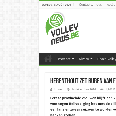
Contactez-nous
Accès 
SAMEDI , 8 AOÛT 2026
Province
Niveau
Beach-volle
Herenthout zet buren van F
Lionel
14 décembre 2014
1,966 V
Eerste provinciale vrouwen blijft een 
won tegen Hellvoc, ging het met de bil
een lang en zwaar seizoen te worden v
banken steken.