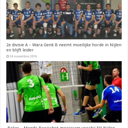
2e divisie A – Wara Genk B neemt moeilijke horde in Nijlen
en blijft leider
24 novembre 2016
Beker – Mendo Booischot moeizaam voorbij FH Nijlen