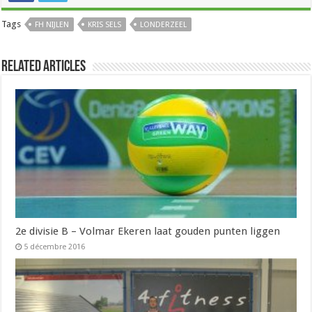
Tags
FH NIJLEN
KRIS SELS
LONDERZEEL
Related Articles
2e divisie B – Volmar Ekeren laat gouden punten liggen
5 décembre 2016