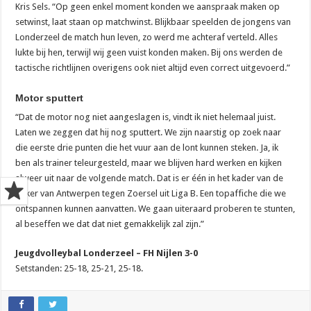
Kris Sels. “Op geen enkel moment konden we aanspraak maken op
setwinst, laat staan op matchwinst. Blijkbaar speelden de jongens van
Londerzeel de match hun leven, zo werd me achteraf verteld. Alles
lukte bij hen, terwijl wij geen vuist konden maken. Bij ons werden de
tactische richtlijnen overigens ook niet altijd even correct uitgevoerd.”
Motor sputtert
“Dat de motor nog niet aangeslagen is, vindt ik niet helemaal juist.
Laten we zeggen dat hij nog sputtert. We zijn naarstig op zoek naar
die eerste drie punten die het vuur aan de lont kunnen steken. Ja, ik
ben als trainer teleurgesteld, maar we blijven hard werken en kijken
alweer uit naar de volgende match. Dat is er één in het kader van de
Beker van Antwerpen tegen Zoersel uit Liga B. Een topaffiche die we
ontspannen kunnen aanvatten. We gaan uiteraard proberen te stunten,
al beseffen we dat dat niet gemakkelijk zal zijn.”
Jeugdvolleybal Londerzeel – FH Nijlen 3-0
Setstanden: 25-18, 25-21, 25-18.