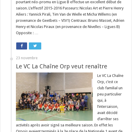
pourtant néo-promu en Ligue B effectue un excellent début de
saison. L’effectif 2015-2016 Passeurs: Nicolas Art et Pierre Henry
Ailiers : Yannick Pirali, Tim Van de Wielle et Micha Willems (en
provenance de Geetbets – VIV1) Centraux: Bruno Masset, Adrien
Henry et Nicolas Piraux (en provenance de Nivelles – Ligues B)
Opposite : …
23 novembre
Le VC La Chaîne Orp veut renaître
Le VC La Chaîne
Orp, c’est ce
club familial un
peu particulier
qui, à
l’intersaison,
avait décidé
d’arrêter ses
activités après avoir signé sa meilleure saison. En effet les
Orpois avaient terminés à la 3e place de la Nationale 1 avant de