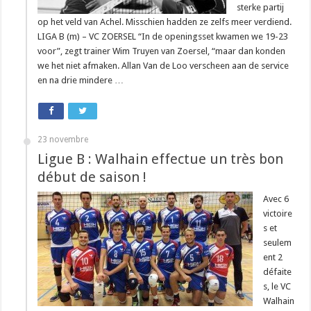
sterke partij
op het veld van Achel. Misschien hadden ze zelfs meer verdiend.
LIGA B (m) – VC ZOERSEL “In de openingsset kwamen we 19-23
voor”, zegt trainer Wim Truyen van Zoersel, “maar dan konden
we het niet afmaken. Allan Van de Loo verscheen aan de service
en na drie mindere …
23 novembre
Ligue B : Walhain effectue un très bon
début de saison !
Avec 6
victoire
s et
seulem
ent 2
défaite
s, le VC
Walhain