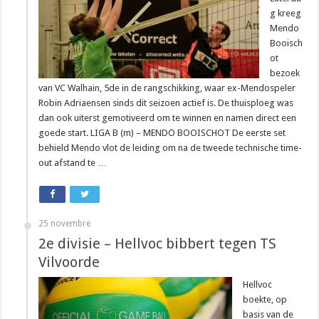
g kreeg
Mendo
Booisch
ot
bezoek
van VC Walhain, 5de in de rangschikking, waar ex-Mendospeler
Robin Adriaensen sinds dit seizoen actief is. De thuisploeg was
dan ook uiterst gemotiveerd om te winnen en namen direct een
goede start. LIGA B (m) – MENDO BOOISCHOT De eerste set
behield Mendo vlot de leiding om na de tweede technische time-
out afstand te …
25 novembre
2e divisie – Hellvoc bibbert tegen TS
Vilvoorde
Hellvoc
boekte, op
basis van de