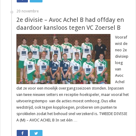
20 novembre
2e divisie – Avoc Achel B had offday en
daardoor kansloos tegen VC Zoersel B
Vooraf
wist de
neo 2e
divisiep
loeg
van
Avoc
Achel
dat ze voor een moeilijk overgangsseizoen stonden. Inpassen
van twee nieuwe setters en receptie-hoekspeler, maar vooral het
uitvoeringstempo van de acties moest omhoog. Dus elke
wedstrijd, ook tegen kopploegen, proberen om punten te
sprokkelen zodat het behoud snel verzekerd is. TWEEDE DIVISIE
A (M) – AVOC ACHEL B In set één …