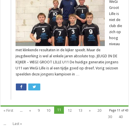
WeGi
Groot
Lille is
niet de
club die
zich op
hoog
niveau
met klinkende resultaten in de kijker speelt. Maar de
jeugdwerking is wel al enkele jaren absolute top. JEUGD IN DE
KIJKER – WEGI GROOT LILLE U11 De huidige generatie jongens
U11 van WeGi Lille is al een tijdje goed op dreef. Vorig seizoen
speelden deze jongens kampioen in …
11
« First
...
«
9
10
12
13
»
20
Page 11 of 43
30
40
...
Last »