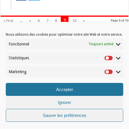
9
« First
...
«
6
7
8
10
»
Page 9 of 10
Nous utilisons des cookies pour optimiser notre site Web et notre service.
Fonctionnel
Toujours activé
Statistiques
Contactez-nous
Statistiqu
Choisissez votre formule d’abonnement
Marketing
Marketin
À propos de Volleynews
Accepter
© Volleynews.be
2026
Conditions générales
|
Déclaration de confidentialité
|
Cookies
|
Disclaimer
Ignorer
Français
Nederlands
Sauver les préférences