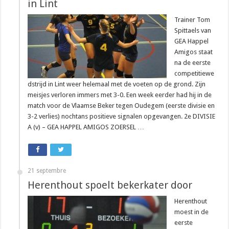
in Lint
Trainer Tom
Spittaels van
GEA Happel
Amigos staat
na de eerste
competitiewe
dstrijd in Lint weer helemaal met de voeten op de grond. Zijn
meisjes verloren immers met 3-0. Een week eerder had hij in de
match voor de Vlaamse Beker tegen Oudegem (eerste divisie en
3-2 verlies) nochtans positieve signalen opgevangen. 2e DIVISIE
A (v) – GEA HAPPEL AMIGOS ZOERSEL …
21 septembre
Herenthout spoelt bekerkater door
Herenthout
moest in de
eerste