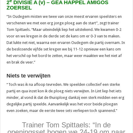
e
2
DIVISIE A (v) – GEA HAPPEL AMIGOS
ZOERSEL
“In Oudegem misten we twee van onze meest ervaren speelsters en
verschenen we met een erg jonge ploeg aan de start”, zegt trainer
Tom Spittaels. “Maar uiteindelijk liep het uitstekend. We kwamen 0-2
voor en we kregen in de derde set de kans om er 0-3 van te maken.
Dat lukte net niet, waarna een ervaren Oudegem de partij overnam. In
de beslissende vijfde set kregen we bij 11-12 opnieuw een kans om
het verschil op het bord te zetten, maar weer maakten we het niet af
en brak de veer.”
Niets te verwijten
“Toch was ik na afloop tevreden. We speelden collectief een sterke
partij en qua inzet kon ik de ploeg niets verwijten. In Lint liep het iets
minder, al vond ik dat de thuisploeg dankzij een sterk midden een erg
degelijke partij speelde. Aanvankelijk was het voor beide ploegen
even zoeken, maar de eerste twee sets verliepen toch spannend.”
Trainer Tom Spittaels: “In de
openingsset bogen we 24-19 om naar