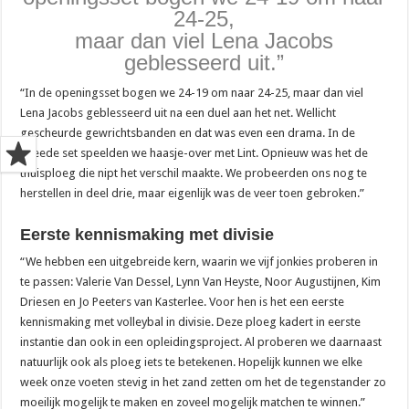
24-25,
maar dan viel Lena Jacobs
geblesseerd uit.”
“In de openingsset bogen we 24-19 om naar 24-25, maar dan viel
Lena Jacobs geblesseerd uit na een duel aan het net. Wellicht
gescheurde gewrichtsbanden en dat was even een drama. In de
tweede set speelden we haasje-over met Lint. Opnieuw was het de
thuisploeg die nipt het verschil maakte. We probeerden ons nog te
herstellen in deel drie, maar eigenlijk was de veer toen gebroken.”
Eerste kennismaking met divisie
“We hebben een uitgebreide kern, waarin we vijf jonkies proberen in
te passen: Valerie Van Dessel, Lynn Van Heyste, Noor Augustijnen, Kim
Driesen en Jo Peeters van Kasterlee. Voor hen is het een eerste
kennismaking met volleybal in divisie. Deze ploeg kadert in eerste
instantie dan ook in een opleidingsproject. Al proberen we daarnaast
natuurlijk ook als ploeg iets te betekenen. Hopelijk kunnen we elke
week onze voeten stevig in het zand zetten om het de tegenstander zo
moeilijk mogelijk te maken en zoveel mogelijk matchen te winnen.”