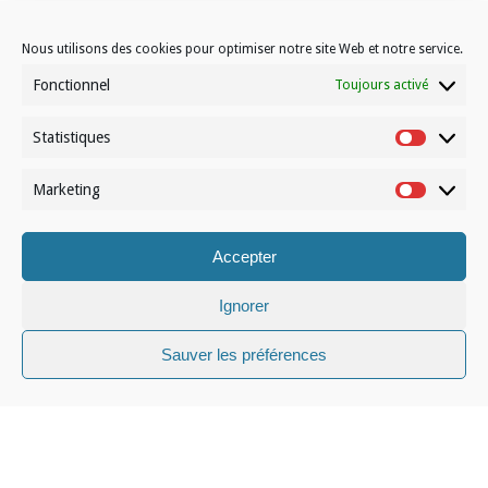
Laisser un commentaire
Vous devez
vous connecter
pour publier un
Nous utilisons des cookies pour optimiser notre site Web et notre service.
commentaire.
Fonctionnel
Toujours activé
Statistiques
Statistiqu
Marketing
Marketin
Contactez-nous
Accepter
Choisissez votre formule d’abonnement
À propos de Volleynews
Ignorer
Sauver les préférences
© Volleynews.be
2026
Conditions générales
|
Déclaration de confidentialité
|
Cookies
|
Disclaimer
Français