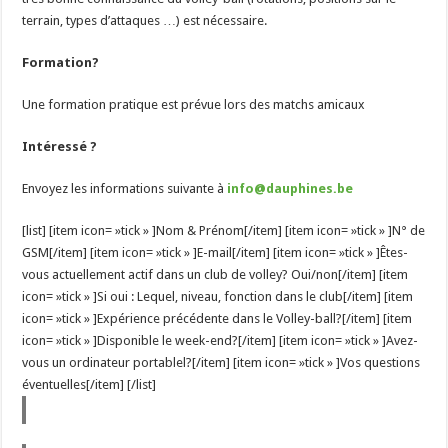
terrain, types d’attaques …) est nécessaire.
Formation?
Une formation pratique est prévue lors des matchs amicaux
Intéressé ?
Envoyez les informations suivante à
info@dauphines.be
[list] [item icon= »tick » ]Nom & Prénom[/item] [item icon= »tick » ]N° de
GSM[/item] [item icon= »tick » ]E-mail[/item] [item icon= »tick » ]Êtes-
vous actuellement actif dans un club de volley? Oui/non[/item] [item
icon= »tick » ]Si oui : Lequel, niveau, fonction dans le club[/item] [item
icon= »tick » ]Expérience précédente dans le Volley-ball?[/item] [item
icon= »tick » ]Disponible le week-end?[/item] [item icon= »tick » ]Avez-
vous un ordinateur portablel?[/item] [item icon= »tick » ]Vos questions
éventuelles[/item] [/list]