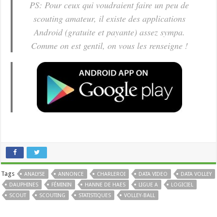
PS: Pour ceux qui voudraient faire un peu de
scouting amateur, il existe des applications
Android (gratuite et payante) assez sympa.
Comme on est gentil, on vous les renseigne !
Tags
ANALYSE
ANNONCE
CHARLEROI
DATA VIDEO
DATA VOLLEY
DAUPHINES
FÉMININ
HANNE DE HAES
LIGUE A
LOGICIEL
SCOUT
SCOUTING
STATISTIQUES
VOLLEY-BALL