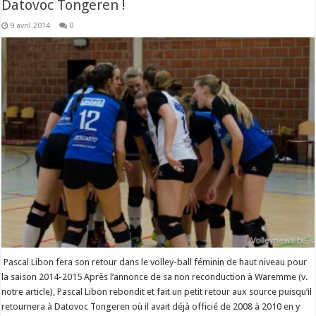
Datovoc Tongeren !
9 avril 2014
0
Pascal Libon fera son retour dans le volley-ball féminin de haut niveau pour
la saison 2014-2015 Après l’annonce de sa non reconduction à Waremme (v.
notre article), Pascal Libon rebondit et fait un petit retour aux source puisqu’il
retournera à Datovoc Tongeren où il avait déjà officié de 2008 à 2010 en y