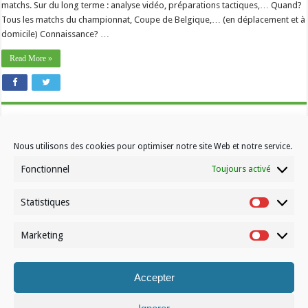
matchs. Sur du long terme : analyse vidéo, préparations tactiques,… Quand?
Tous les matchs du championnat, Coupe de Belgique,… (en déplacement et à
domicile) Connaissance? …
Read More »
Nous utilisons des cookies pour optimiser notre site Web et notre service.
Fonctionnel
Toujours activé
Statistiques
Contactez-nous
Statistiqu
Choisissez votre formule d’abonnement
Marketing
Marketin
À propos de Volleynews
Accepter
© Volleynews.be
2026
Conditions générales
|
Déclaration de confidentialité
|
Cookies
|
Disclaimer